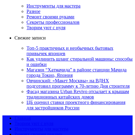
Инструменты для мастера
Разное
Ремонт своими руками
Секреты профессионалов
Творим уют с нуля
Свежие записи
Топ-5 практичных и необычных бытовых
привычек японцев
Как удлинить шланг стиральной машины: способы
и ошибки
Магазин “Хатмачида” в районе станции Мачида
города Токио, Япония
Овчинский: «Макет Москвы» на ВДНХ
подготовил программу к 70-летию Дня строителя
Фасад магазина Urban Revivo отсылает к крышам
традиционных китайских домов
ЦБ оценил ставки проектного финансирования
для застройщиков России
Главная
Творим уют с нуля
Инструменты для мастера
Ремонт своими руками