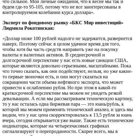
что сильное. Мои личные ожидания, что к весне мы так и
будем где-то 95-105, потому что не все заинтересованы в
контролируемом колебании курса доллара».
Эксперт по фондовому рынку «БКС Мир инвестиций»
Людмила Рокотянская:
«Доллар ниже 100 рублей надолго не задержится, развернется
наверх. Поэтому сейчас в целом удачное время для того,
чтобы хотя бы часть средств направить уже на покупку
валюты и валютных активов. В среднесрочной и
долгосрочной перспективе у нас есть новые санкции США,
которые являются довольно серьезными, масштабными. Пока
что точно сказать, как они подействуют, нельзя, но уже какие-
то первые звоночки есть, и они могут сказаться на
сокращении части объема нефтяного экспорта, что может
привести к ослаблению рубля. Но при этом в какой-то
краткосрочной перспективе мы можем не увидеть резкой
девальвации. А если мы рассматриваем техническую картину,
то у нас осталась одна биржевая пара — это юань/рубль, к
которой мы можем применять технический анализ, и здесь мы
видим, что у нас цена скорректировалась к 13,5 рубля за юань
вчера, сегодня открывается уже выше. Также есть технические
индикаторы, которые на четырехчасовых графиках
сигнализируют о перепроданности. Скорее всего, мы в