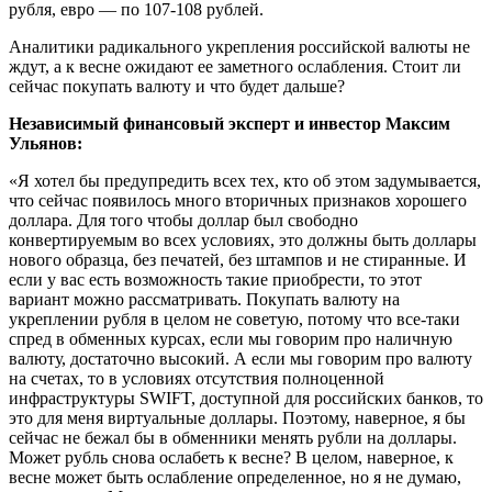
рубля, евро — по 107-108 рублей.
Аналитики радикального укрепления российской валюты не
ждут, а к весне ожидают ее заметного ослабления. Стоит ли
сейчас покупать валюту и что будет дальше?
Независимый финансовый эксперт и инвестор Максим
Ульянов:
«Я хотел бы предупредить всех тех, кто об этом задумывается,
что сейчас появилось много вторичных признаков хорошего
доллара. Для того чтобы доллар был свободно
конвертируемым во всех условиях, это должны быть доллары
нового образца, без печатей, без штампов и не стиранные. И
если у вас есть возможность такие приобрести, то этот
вариант можно рассматривать. Покупать валюту на
укреплении рубля в целом не советую, потому что все-таки
спред в обменных курсах, если мы говорим про наличную
валюту, достаточно высокий. А если мы говорим про валюту
на счетах, то в условиях отсутствия полноценной
инфраструктуры SWIFT, доступной для российских банков, то
это для меня виртуальные доллары. Поэтому, наверное, я бы
сейчас не бежал бы в обменники менять рубли на доллары.
Может рубль снова ослабеть к весне? В целом, наверное, к
весне может быть ослабление определенное, но я не думаю,