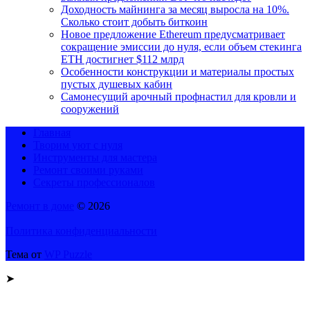
Доходность майнинга за месяц выросла на 10%.
Сколько стоит добыть биткоин
Новое предложение Ethereum предусматривает
сокращение эмиссии до нуля, если объем стекинга
ETH достигнет $112 млрд
Особенности конструкции и материалы простых
пустых душевых кабин
Самонесущий арочный профнастил для кровли и
сооружений
Главная
Творим уют с нуля
Инструменты для мастера
Ремонт своими руками
Секреты профессионалов
Ремонт в доме
© 2026
Политика конфиденциальности
Тема от
WP Puzzle
➤