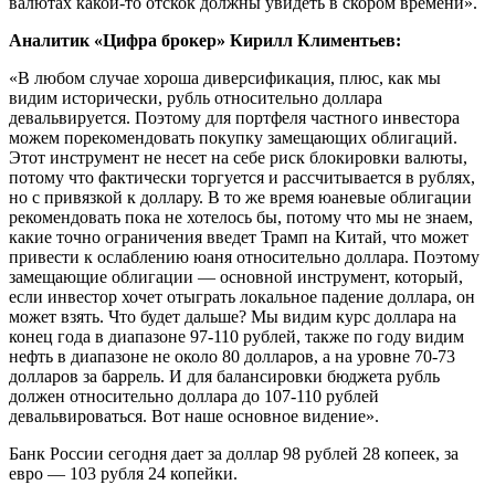
валютах какой-то отскок должны увидеть в скором времени».
Аналитик «Цифра брокер» Кирилл Климентьев:
«В любом случае хороша диверсификация, плюс, как мы
видим исторически, рубль относительно доллара
девальвируется. Поэтому для портфеля частного инвестора
можем порекомендовать покупку замещающих облигаций.
Этот инструмент не несет на себе риск блокировки валюты,
потому что фактически торгуется и рассчитывается в рублях,
но с привязкой к доллару. В то же время юаневые облигации
рекомендовать пока не хотелось бы, потому что мы не знаем,
какие точно ограничения введет Трамп на Китай, что может
привести к ослаблению юаня относительно доллара. Поэтому
замещающие облигации — основной инструмент, который,
если инвестор хочет отыграть локальное падение доллара, он
может взять. Что будет дальше? Мы видим курс доллара на
конец года в диапазоне 97-110 рублей, также по году видим
нефть в диапазоне не около 80 долларов, а на уровне 70-73
долларов за баррель. И для балансировки бюджета рубль
должен относительно доллара до 107-110 рублей
девальвироваться. Вот наше основное видение».
Банк России сегодня дает за доллар 98 рублей 28 копеек, за
евро — 103 рубля 24 копейки.