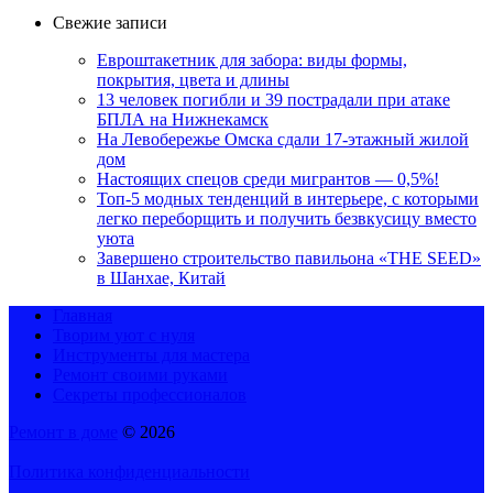
Свежие записи
Евроштакетник для забора: виды формы,
покрытия, цвета и длины
13 человек погибли и 39 пострадали при атаке
БПЛА на Нижнекамск
На Левобережье Омска сдали 17-этажный жилой
дом
Настоящих спецов среди мигрантов — 0,5%!
Топ-5 модных тенденций в интерьере, с которыми
легко переборщить и получить безвкусицу вместо
уюта
Завершено строительство павильона «THE SEED»
в Шанхае, Китай
Главная
Творим уют с нуля
Инструменты для мастера
Ремонт своими руками
Секреты профессионалов
Ремонт в доме
© 2026
Политика конфиденциальности