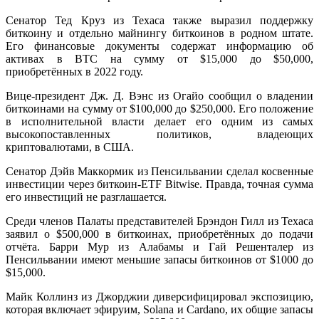
Сенатор Тед Круз из Техаса также выразил поддержку
биткоину и отдельно майнингу биткоинов в родном штате.
Его финансовые документы содержат информацию об
активах в BTC на сумму от $15,000 до $50,000,
приобретённых в 2022 году.
Вице-президент Дж. Д. Вэнс из Огайо сообщил о владении
биткоинами на сумму от $100,000 до $250,000. Его положение
в исполнительной власти делает его одним из самых
высокопоставленных политиков, владеющих
криптовалютами, в США.
Сенатор Дэйв Маккормик из Пенсильвании сделал косвенные
инвестиции через биткоин-ETF Bitwise. Правда, точная сумма
его инвестиций не разглашается.
Среди членов Палаты представителей Брэндон Гилл из Техаса
заявил о $500,000 в биткоинах, приобретённых до подачи
отчёта. Барри Мур из Алабамы и Гай Решенталер из
Пенсильвании имеют меньшие запасы биткоинов от $1000 до
$15,000.
Майк Коллинз из Джорджии диверсифицировал экспозицию,
которая включает эфируим, Solana и Cardano, их общие запасы