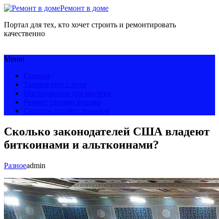
Ремонт в доме
Портал для тех, кто хочет строить и ремонтировать
качественно
Меню
Главная
Творим уют с нуля
Инструменты для мастера
Ремонт своими руками
Секреты профессионалов
Сколько законодателей США владеют
биткоинами и альткоинами?
Разное
admin