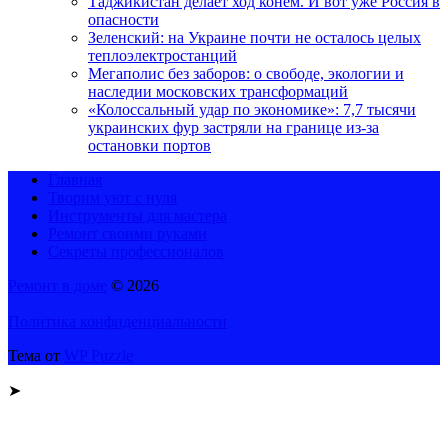
Таджикистан делает ход конём. И вот уже Россия в
опасности
Зеленский: на Украине почти не осталось целых
теплоэлектростанций
Мегаполис без заборов: о свободе, экологии и
наследии московских трансформаций
«Колоссальный удар по экономике»: 7,7 тысячи
украинских фур застряли на границе из-за
остановки портов
Главная
Творим уют с нуля
Инструменты для мастера
Ремонт своими руками
Секреты профессионалов
Ремонт в доме
© 2026
Политика конфиденциальности
Тема от
WP Puzzle
➤