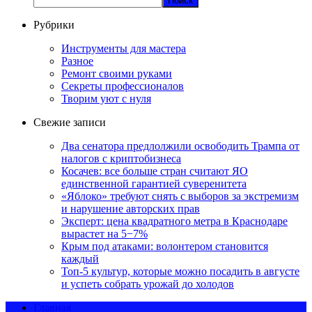
Поиск
Рубрики
Инструменты для мастера
Разное
Ремонт своими руками
Секреты профессионалов
Творим уют с нуля
Свежие записи
Два сенатора предлолжили освободить Трампа от
налогов с криптобизнеса
Косачев: все больше стран считают ЯО
единственной гарантией суверенитета
«Яблоко» требуют снять с выборов за экстремизм
и нарушение авторских прав
Эксперт: цена квадратного метра в Краснодаре
вырастет на 5−7%
Крым под атаками: волонтером становится
каждый
Топ-5 культур, которые можно посадить в августе
и успеть собрать урожай до холодов
Главная