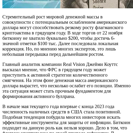
Стремительный рост мировой денежной массы в
совокупности с потенциальным ослаблением американского
доллара могут способствовать резкому росту флагманского
криптоактива в грядущем году. В ходе торгов от 22 ноября
биткоину не хватило буквально $200, чтобы достичь 6-
значной отметки $100 тыс. Далее последовала локальная
коррекция. Но, по мнению многих экспертов, это лишь
небольшая передышка перед дальнейшим ростом.
Главный аналитик компании Real Vision Джейми Коуттс
высказал мнение, что ФРС в грядущем году может
приступить к активной стратегии количественного
смягчения. На этом фоне денежная масса американского
доллара вырастет, что несколько ослабит его позиции. Именно
эта ситуация может стать прочным фундаментом для
формирования активного буллрана.
В начале мая текущего года впервые с конца 2023 года
численность наличных средств в США стала позитивной.
Подобная тенденция побудила многих инвесторов искать
эффективные инструменты для защиты от инфляции. Биткоин
подходит на данную роль как нельзя хорошо. Дело в том, что