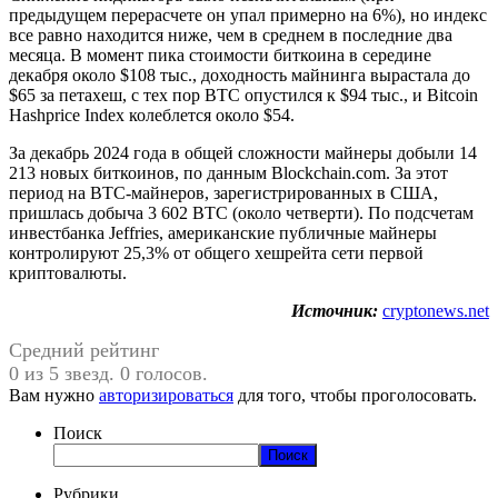
предыдущем перерасчете он упал примерно на 6%), но индекс
все равно находится ниже, чем в среднем в последние два
месяца. В момент пика стоимости биткоина в середине
декабря около $108 тыс., доходность майнинга вырастала до
$65 за петахеш, с тех пор BTC опустился к $94 тыс., и Bitcoin
Hashprice Index колеблется около $54.
За декабрь 2024 года в общей сложности майнеры добыли 14
213 новых биткоинов, по данным Blockchain.com. За этот
период на BTC-майнеров, зарегистрированных в США,
пришлась добыча 3 602 BTC (около четверти). По подсчетам
инвестбанка Jeffries, американские публичные майнеры
контролируют 25,3% от общего хешрейта сети первой
криптовалюты.
Источник:
cryptonews.net
Средний рейтинг
0 из 5 звезд. 0 голосов.
Вам нужно
авторизироваться
для того, чтобы проголосовать.
Поиск
Поиск
Рубрики