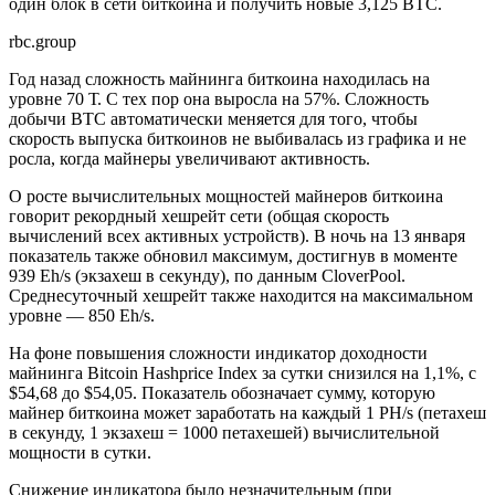
один блок в сети биткоина и получить новые 3,125 BTC.
rbc.group
Год назад сложность майнинга биткоина находилась на
уровне 70 Т. С тех пор она выросла на 57%. Сложность
добычи BTC автоматически меняется для того, чтобы
скорость выпуска биткоинов не выбивалась из графика и не
росла, когда майнеры увеличивают активность.
О росте вычислительных мощностей майнеров биткоина
говорит рекордный хешрейт сети (общая скорость
вычислений всех активных устройств). В ночь на 13 января
показатель также обновил максимум, достигнув в моменте
939 Eh/s (экзахеш в секунду), по данным CloverPool.
Среднесуточный хешрейт также находится на максимальном
уровне — 850 Eh/s.
На фоне повышения сложности индикатор доходности
майнинга Bitcoin Hashprice Index за сутки снизился на 1,1%, с
$54,68 до $54,05. Показатель обозначает сумму, которую
майнер биткоина может заработать на каждый 1 PH/s (петахеш
в секунду, 1 экзахеш = 1000 петахешей) вычислительной
мощности в сутки.
Снижение индикатора было незначительным (при