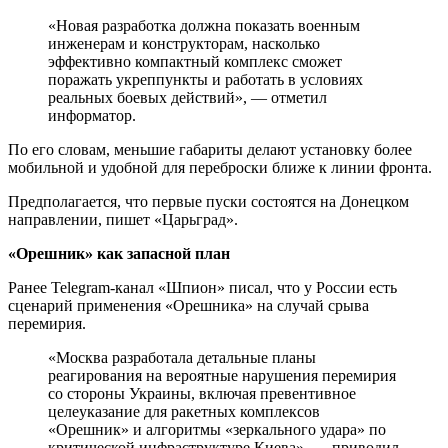
«Новая разработка должна показать военным
инженерам и конструкторам, насколько
эффективно компактный комплекс сможет
поражать укреппункты и работать в условиях
реальных боевых действий», — отметил
информатор.
По его словам, меньшие габариты делают установку более
мобильной и удобной для переброски ближе к линии фронта.
Предполагается, что первые пуски состоятся на Донецком
направлении, пишет «Царьград».
«Орешник» как запасной план
Ранее Telegram-канал «Шпион» писал, что у России есть
сценарий применения «Орешника» на случай срыва
перемирия.
«Москва разработала детальные планы
реагирования на вероятные нарушения перемирия
со стороны Украины, включая превентивное
целеуказание для ракетных комплексов
«Орешник» и алгоритмы «зеркального удара» по
критической инфраструктуре Киева», — приводил