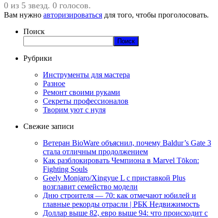
0 из 5 звезд. 0 голосов.
Вам нужно
авторизироваться
для того, чтобы проголосовать.
Поиск
Поиск
Рубрики
Инструменты для мастера
Разное
Ремонт своими руками
Секреты профессионалов
Творим уют с нуля
Свежие записи
Ветеран BioWare объяснил, почему Baldur’s Gate 3
стала отличным продолжением
Как разблокировать Чемпиона в Marvel Tōkon:
Fighting Souls
Geely Monjaro/Xingyue L с приставкой Plus
возглавит семейство модели
Дню строителя — 70: как отмечают юбилей и
главные рекорды отрасли | РБК Недвижимость
Доллар выше 82, евро выше 94: что происходит с