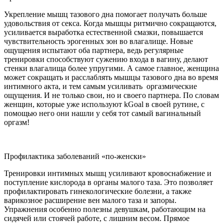
Укрепление мышц тазового дна помогает получать больше
удовольствия от секса. Когда мышцы ритмично сокращаются,
усиливается выработка естественной смазки, повышается
чувствительность эрогенных зон во влагалище. Новые
ощущения испытают оба партнера, ведь регулярные
тренировки способствуют сужению входа в вагину, делают
стенки влагалища более упругими. А самое главное, женщина
может сокращать и расслаблять мышцы тазового дна во время
интимного акта, и тем самым усиливать оргазмические
ощущения. И не только свои, но и своего партнера. По словам
женщин, которые уже используют kGoal в своей рутине, с
помощью него они нашли у себя тот самый вагинальный
оргазм!
Профилактика заболеваний «по-женски»
Тренировки интимных мышц усиливают кровоснабжение и
поступление кислорода в органы малого таза. Это позволяет
профилактировать гинекологические болезни, а также
варикозное расширение вен малого таза и запоры.
Упражнения особенно полезны девушкам, работающим на
сидячей или стоячей работе, с лишним весом. Прямое