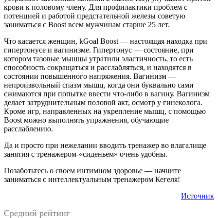
крови к половому члену. Для профилактики проблем с
потенцией и работой предстательной железы советую
заниматься с Boost всем мужчинам старше 25 лет.
Что касается женщин, kGoal Boost — настоящая находка при
гипертонусе и вагинизме. Гипертонус — состояние, при
котором тазовые мышцы утратили эластичность, то есть
способность сокращаться и расслабляться, и находятся в
состоянии повышенного напряжения. Вагинизм —
непроизвольный спазм мышц, когда они буквально сами
сжимаются при попытке ввести что-либо в вагину. Вагинизм
делает затруднительным половой акт, осмотр у гинеколога.
Кроме игр, направленных на укрепление мышц, с помощью
Boost можно выполнять упражнения, обучающие
расслаблению.
Да и просто при нежелании вводить тренажер во влагалище
занятия с тренажером-«сиденьем» очень удобны.
Позаботьтесь о своем интимном здоровье — начните
заниматься с интеллектуальным тренажером Кегеля!
Источник
Средний рейтинг