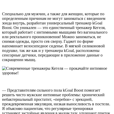
Специально для мужчин, а также для женщин, которые по
определенным причинам не могут заниматься с введением
зонда внутрь, разработан универсальный тренажер kGoal
Boost. Он уникален — это единственный тренажер Кегеля,
который работает с интимными мышцами без вагинального
или ректального проникновения! Можно заниматься, не
снимая одежды, просто сев сверху. Гаджет по форме
напоминает велосипедное сиденье. В мягкой силиконовой
подушке, так же как и у тренажера kGoal, расположены
сенсорные датчики, передающие в приложение данные о
сокращении мышц.
— Представителям сильного пола kGoal Boost помогает
решить чисто мужские интимные проблемы: хронический
небактериальный простатит, «перебои» с эрекцией,
преждевременная эякуляция, низкая выносливость в постели.
Я объясняю пациентам, что регулярные тренировки
устраняют застойные явления в малом тазу, улучшают приток