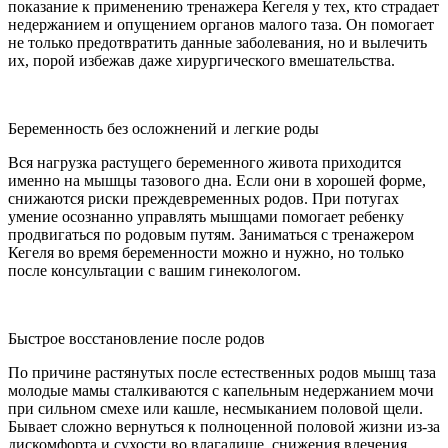
показание к применению тренажера Кегеля у тех, кто страдает
недержанием и опущением органов малого таза. Он помогает
не только предотвратить данные заболевания, но и вылечить
их, порой избежав даже хирургического вмешательства.
Беременность без осложнений и легкие роды
Вся нагрузка растущего беременного живота приходится
именно на мышцы тазового дна. Если они в хорошей форме,
снижаются риски преждевременных родов. При потугах
умение осознанно управлять мышцами помогает ребенку
продвигаться по родовым путям. Заниматься с тренажером
Кегеля во время беременности можно и нужно, но только
после консультации с вашим гинекологом.
Быстрое восстановление после родов
По причине растянутых после естественных родов мышц таза
молодые мамы сталкиваются с капельным недержанием мочи
при сильном смехе или кашле, несмыканием половой щели.
Бывает сложно вернуться к полноценной половой жизни из-за
дискомфорта и сухости во влагалище, снижения влечения.