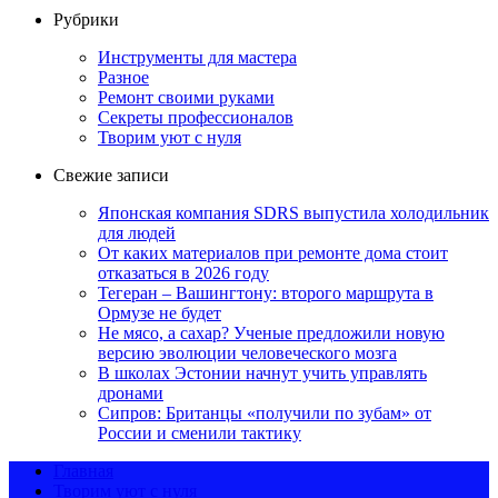
Рубрики
Инструменты для мастера
Разное
Ремонт своими руками
Секреты профессионалов
Творим уют с нуля
Свежие записи
Японская компания SDRS выпустила холодильник
для людей
От каких материалов при ремонте дома стоит
отказаться в 2026 году
Тегеран – Вашингтону: второго маршрута в
Ормузе не будет
Не мясо, а сахар? Ученые предложили новую
версию эволюции человеческого мозга
В школах Эстонии начнут учить управлять
дронами
Сипров: Британцы «получили по зубам» от
России и сменили тактику
Главная
Творим уют с нуля