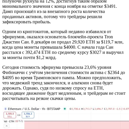
полуночи рухнула на 12%, достигнув таким образом
минимального значения с конца ноября на отметке $3491.
Дамп произошёл из-за внезапного роста количества
проданных активов, потому что трейдеры решили
зафиксировать прибыль.
Одним из криптокитов, который недавно избавился от
эфириумов, оказался основатель блокчейн-проекта Tron
Джастин Сан. 8 декабря он продал 29,920 ETH за $119,7 млн,
когда цена монеты превышала $4000. С начала года Сан
расстался с 392,474 ETH по среднему курсу $3027 и выручил
за монеты почти $1,2 млрд.
Сегодня стоимость эфириума превысила 23,6% уровня
Фибоначчи с учётом увеличения стоимости актива с $2364 до
$4095 во время Трамповского пампа. Можно предположить,
что медвежий тренд закончился, и альткоин снова будет
дорожать. Однако, судя по низкому спросу на ETH,
восходящее движение будет медленным, и трейдерам не стоит
рассчитывать на резкие скачки цены.