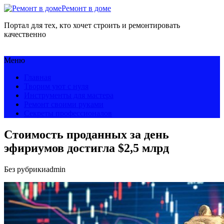
Ремонт в доме
Портал для тех, кто хочет строить и ремонтировать
качественно
Меню
Главная
Творим уют с нуля
Инструменты для мастера
Ремонт своими руками
Секреты профессионалов
Стоимость проданных за день
эфириумов достигла $2,5 млрд
Без рубрики
admin