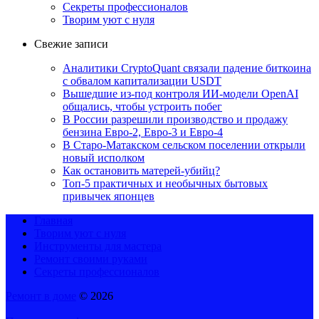
Секреты профессионалов
Творим уют с нуля
Свежие записи
Аналитики CryptoQuant связали падение биткоина
с обвалом капитализации USDT
Вышедшие из-под контроля ИИ-модели OpenAI
общались, чтобы устроить побег
В России разрешили производство и продажу
бензина Евро-2, Евро-3 и Евро-4
В Старо-Матакском сельском поселении открыли
новый исполком
Как остановить матерей-убийц?
Топ-5 практичных и необычных бытовых
привычек японцев
Главная
Творим уют с нуля
Инструменты для мастера
Ремонт своими руками
Секреты профессионалов
Ремонт в доме
© 2026