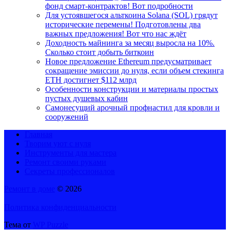
фонд смарт-контрактов! Вот подробности
Для устоявшегося альткоина Solana (SOL) грядут
исторические перемены! Подготовлены два
важных предложения! Вот что нас ждёт
Доходность майнинга за месяц выросла на 10%.
Сколько стоит добыть биткоин
Новое предложение Ethereum предусматривает
сокращение эмиссии до нуля, если объем стекинга
ETH достигнет $112 млрд
Особенности конструкции и материалы простых
пустых душевых кабин
Самонесущий арочный профнастил для кровли и
сооружений
Главная
Творим уют с нуля
Инструменты для мастера
Ремонт своими руками
Секреты профессионалов
Ремонт в доме
© 2026
Политика конфиденциальности
Тема от
WP Puzzle