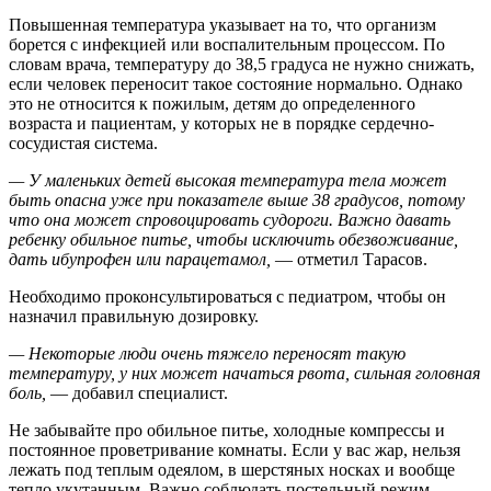
Повышенная температура указывает на то, что организм
борется с инфекцией или воспалительным процессом. По
словам врача, температуру до 38,5 градуса не нужно снижать,
если человек переносит такое состояние нормально. Однако
это не относится к пожилым, детям до определенного
возраста и пациентам, у которых не в порядке сердечно-
сосудистая система.
— У маленьких детей высокая температура тела может
быть опасна уже при показателе выше 38 градусов, потому
что она может спровоцировать судороги. Важно давать
ребенку обильное питье, чтобы исключить обезвоживание,
дать ибупрофен или парацетамол,
— отметил Тарасов.
Необходимо проконсультироваться с педиатром, чтобы он
назначил правильную дозировку.
— Некоторые люди очень тяжело переносят такую
температуру, у них может начаться рвота, сильная головная
боль,
— добавил специалист.
Не забывайте про обильное питье, холодные компрессы и
постоянное проветривание комнаты. Если у вас жар, нельзя
лежать под теплым одеялом, в шерстяных носках и вообще
тепло укутанным. Важно соблюдать постельный режим,