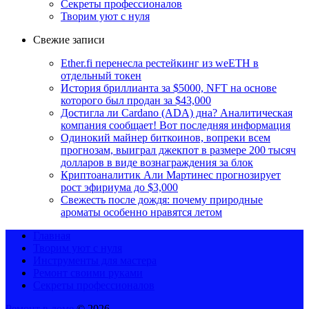
Секреты профессионалов
Творим уют с нуля
Свежие записи
Ether.fi перенесла рестейкинг из weETH в
отдельный токен
История бриллианта за $5000, NFT на основе
которого был продан за $43,000
Достигла ли Cardano (ADA) дна? Аналитическая
компания сообщает! Вот последняя информация
Одинокий майнер биткоинов, вопреки всем
прогнозам, выиграл джекпот в размере 200 тысяч
долларов в виде вознаграждения за блок
Криптоаналитик Али Мартинес прогнозирует
рост эфириума до $3,000
Свежесть после дождя: почему природные
ароматы особенно нравятся летом
Главная
Творим уют с нуля
Инструменты для мастера
Ремонт своими руками
Секреты профессионалов
Ремонт в доме
© 2026