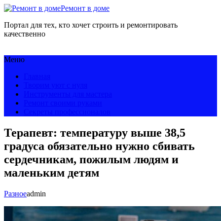
Ремонт в доме
Портал для тех, кто хочет строить и ремонтировать
качественно
Меню
Главная
Творим уют с нуля
Инструменты для мастера
Ремонт своими руками
Секреты профессионалов
Терапевт: температуру выше 38,5
градуса обязательно нужно сбивать
сердечникам, пожилым людям и
маленьким детям
Разное
admin