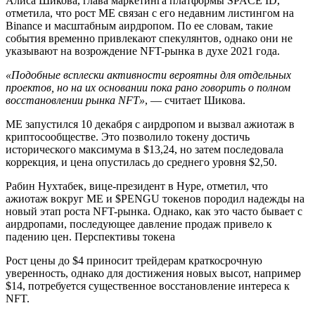
Алиса Шикова, глава маркетинга платформы SPACE ID,
отметила, что рост ME связан с его недавним листингом на
Binance и масштабным аирдропом. По ее словам, такие
события временно привлекают спекулянтов, однако они не
указывают на возрождение NFT-рынка в духе 2021 года.
«Подобные всплески активности вероятны для отдельных
проектов, но на их основании пока рано говорить о полном
восстановлении рынка NFT»
, — считает Шикова.
ME запустился 10 декабря с аирдропом и вызвал ажиотаж в
криптосообществе. Это позволило токену достичь
исторического максимума в $13,24, но затем последовала
коррекция, и цена опустилась до среднего уровня $2,50.
Рабин Нухтабек, вице-президент в Hype, отметил, что
ажиотаж вокруг ME и $PENGU токенов породил надежды на
новый этап роста NFT-рынка. Однако, как это часто бывает с
аирдропами, последующее давление продаж привело к
падению цен. Перспективы токена
Рост цены до $4 приносит трейдерам краткосрочную
уверенность, однако для достижения новых высот, например
$14, потребуется существенное восстановление интереса к
NFT.