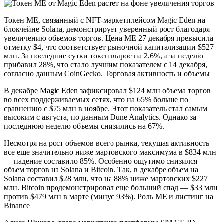
Токен ME, связанный с NFT-маркетплейсом Magic Eden на
блокчейне Solana, демонстрирует уверенный рост благодаря
увеличению объемов торгов. Цена ME 27 декабря превысила
отметку $4, что соответствует рыночной капитализации $527
млн. За последние сутки токен вырос на 2,6%, а за неделю
прибавил 28%, что стало лучшим показателем с 14 декабря,
согласно данным CoinGecko. Торговая активность и объемы
В декабре Magic Eden зафиксировал $124 млн объема торгов
во всех поддерживаемых сетях, что на 65% больше по
сравнению с $75 млн в ноябре. Этот показатель стал самым
высоким с августа, по данным Dune Analytics. Однако за
последнюю неделю объемы снизились на 67%.
Несмотря на рост объемов всего рынка, текущая активность
все еще значительно ниже мартовского максимума в $834 млн
— падение составило 85%. Особенно ощутимо снизился
объем торгов на Solana и Bitcoin. Так, в декабре объем на
Solana составил $28 млн, что на 88% ниже мартовских $227
млн. Bitcoin продемонстрировал еще больший спад — $33 млн
против $479 млн в марте (минус 93%). Роль ME и листинг на
Binance