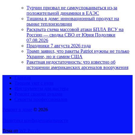
Турчин призвал не самоуспокаиваться из-за
положительной динамики в ЕАЭС
Тишина в доме: инновационный продукт на
рынке теплоизоляции
Раскрыта схема массовой атаки БПЛА ВСУ на
Россию — сводка СВО от Юрия Подоляки
07.08.2026
Праздники 7 августа 2026 года
Трамп заявил, что ракеты Patriot нужны не только
Украине, но и самим США
Ракетная недостаточность: что известно об
истощении американских арсеналов вооружения
Главная
Творим уют с нуля
Инструменты для мастера
Ремонт своими руками
Секреты профессионалов
Ремонт в доме
© 2026
Политика конфиденциальности
Тема от
WP Puzzle