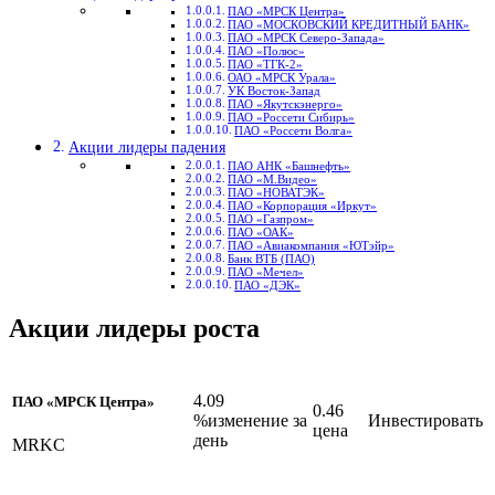
ПАО «МРСК Центра»
ПАО «МОСКОВСКИЙ КРЕДИТНЫЙ БАНК»
ПАО «МРСК Северо-Запада»
ПАО «Полюс»
ПАО «ТГК-2»
ОАО «МРСК Урала»
УК Восток-Запад
ПАО «Якутскэнерго»
ПАО «Россети Сибирь»
ПАО «Россети Волга»
Акции лидеры падения
ПАО АНК «Башнефть»
ПАО «М.Видео»
ПАО «НОВАТЭК»
ПАО «Корпорация «Иркут»
ПАО «Газпром»
ПАО «ОАК»
ПАО «Авиакомпания «ЮТэйр»
Банк ВТБ (ПАО)
ПАО «Мечел»
ПАО «ДЭК»
Акции лидеры роста
4.09
ПАО «МРСК Центра»
0.46
%изменение за
Инвестировать
цена
день
MRKC