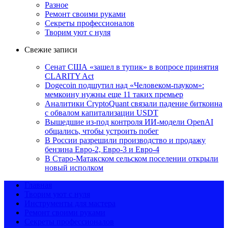
Разное
Ремонт своими руками
Секреты профессионалов
Творим уют с нуля
Свежие записи
Сенат США «зашел в тупик» в вопросе принятия
CLARITY Act
Dogecoin подшутил над «Человеком-пауком»:
мемкоину нужны еще 11 таких премьер
Аналитики CryptoQuant связали падение биткоина
с обвалом капитализации USDT
Вышедшие из-под контроля ИИ-модели OpenAI
общались, чтобы устроить побег
В России разрешили производство и продажу
бензина Евро-2, Евро-3 и Евро-4
В Старо-Матакском сельском поселении открыли
новый исполком
Главная
Творим уют с нуля
Инструменты для мастера
Ремонт своими руками
Секреты профессионалов