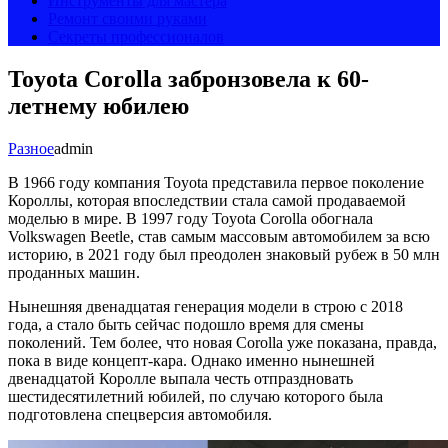
Инструменты для мастера
Ремонт своими руками
Секреты профессионалов
Toyota Corolla забронзовела к 60-
летнему юбилею
Разное
admin
В 1966 году компания Toyota представила первое поколение
Короллы, которая впоследствии стала самой продаваемой
моделью в мире. В 1997 году Toyota Corolla обогнала
Volkswagen Beetle, став самым массовым автомобилем за всю
историю, в 2021 году был преодолен знаковый рубеж в 50 млн
проданных машин.
Нынешняя двенадцатая генерация модели в строю с 2018
года, а стало быть сейчас подошло время для смены
поколений. Тем более, что новая Corolla уже показана, правда,
пока в виде концепт-кара. Однако именно нынешней
двенадцатой Королле выпала честь отпраздновать
шестидесятилетний юбилей, по случаю которого была
подготовлена спецверсия автомобиля.