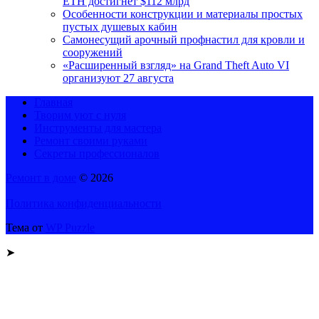
ETH достигнет $112 млрд
Особенности конструкции и материалы простых
пустых душевых кабин
Самонесущий арочный профнастил для кровли и
сооружений
«Расширенный взгляд» на Grand Theft Auto VI
организуют 27 августа
Главная
Творим уют с нуля
Инструменты для мастера
Ремонт своими руками
Секреты профессионалов
Ремонт в доме
© 2026
Политика конфиденциальности
Тема от
WP Puzzle
➤