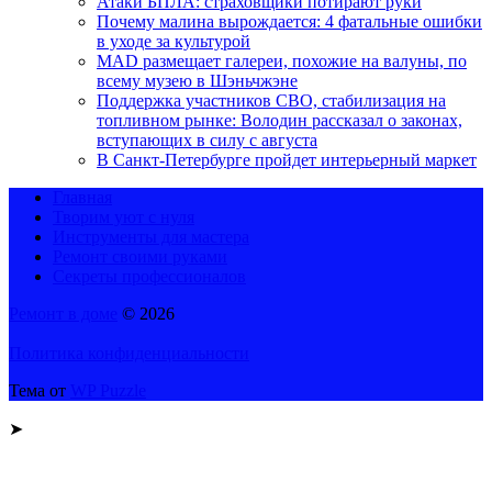
Атаки БПЛА: страховщики потирают руки
Почему малина вырождается: 4 фатальные ошибки
в уходе за культурой
MAD размещает галереи, похожие на валуны, по
всему музею в Шэньчжэне
Поддержка участников СВО, стабилизация на
топливном рынке: Володин рассказал о законах,
вступающих в силу с августа
В Санкт-Петербурге пройдет интерьерный маркет
Главная
Творим уют с нуля
Инструменты для мастера
Ремонт своими руками
Секреты профессионалов
Ремонт в доме
© 2026
Политика конфиденциальности
Тема от
WP Puzzle
➤