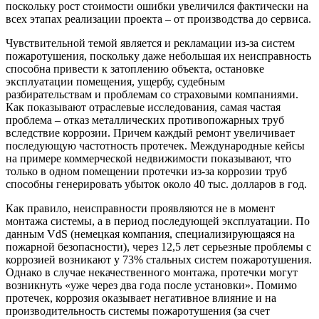
поскольку рост стоимости ошибки увеличился фактически на
всех этапах реализации проекта – от производства до сервиса.
Чувствительной темой является и рекламации из-за систем
пожаротушения, поскольку даже небольшая их неисправность
способна привести к затоплению объекта, остановке
эксплуатации помещения, ущербу, судебным
разбирательствам и проблемам со страховыми компаниями.
Как показывают отраслевые исследования, самая частая
проблема – отказ металлических противопожарных труб
вследствие коррозии. Причем каждый ремонт увеличивает
последующую частотность протечек. Международные кейсы
на примере коммерческой недвижимости показывают, что
только в одном помещении протечки из-за коррозии труб
способны генерировать убыток около 40 тыс. долларов в год.
Как правило, неисправности проявляются не в момент
монтажа системы, а в период последующей эксплуатации. По
данным VdS (немецкая компания, специализирующаяся на
пожарной безопасности), через 12,5 лет серьезные проблемы с
коррозией возникают у 73% стальных систем пожаротушения.
Однако в случае некачественного монтажа, протечки могут
возникнуть «уже через два года после установки». Помимо
протечек, коррозия оказывает негативное влияние и на
производительность системы пожаротушения (за счет