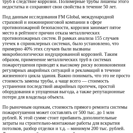
труб в следствие коррозии. Полимерные трубы лишены этого
недостатка и сохраняют свои свойства в течение 50 лет.
Под данным исследования FM Global, международной
страховой и инжиниринговой компании в сфере
противопожарной безопасности, коррозия занимает пятое
место в рейтинге причин отказа металлических
противопожарных систем. В рамках анализа 155 случаев
утечек в спринклерных системах, было установлено, что
примерно 40% этих случаев были вызваны
микробиологически индуцированной коррозией. Таким
образом, применение металлических труб в системах
пожаротушения приводят к высокому риску возникновения
регулярных аварийных ситуаций и рекламаций в течение
жизненного цикла здания. Важно понимать, что это не просто
стоимость замены трубы, а чаще всего — стоимость
устранения последствий аварийных протечек, простой
оборудования и упущенная выгода, а также репутационные
потери для владельца объекта.
По рыночным оценкам, стоимость прямого ремонта системы
пожаротушения может составлять от 500 тыс. до 1 млн
рублей. К этой сумме стоит прибавить дополнительные
затраты на строительно-монтажные работы для вскрытия
потолков, разбор отделки и т.д. – минимум 200 тыс. рублей.