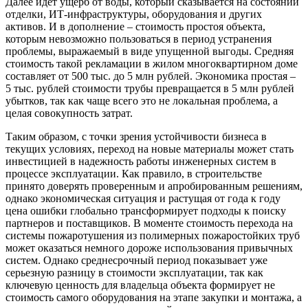
Далее идет ущерб от воды, который сказывается на состоянии
отделки, ИТ-инфраструктуры, оборудования и других
активов. И в дополнение – стоимость простоя объекта,
которым невозможно пользоваться в период устранения
проблемы, выражаемый в виде упущенной выгоды. Средняя
стоимость такой рекламации в жилом многоквартирном доме
составляет от 500 тыс. до 5 млн рублей. Экономика простая –
5 тыс. рублей стоимости трубы превращается в 5 млн рублей
убытков, так как чаще всего это не локальная проблема, а
целая совокупность затрат.
Таким образом, с точки зрения устойчивости бизнеса в
текущих условиях, переход на новые материалы может стать
инвестицией в надежность работы инженерных систем в
процессе эксплуатации. Как правило, в строительстве
принято доверять проверенным и апробированным решениям,
однако экономическая ситуация и растущая от года к году
цена ошибки глобально трансформирует подходы к поиску
партнеров и поставщиков. В моменте стоимость перехода на
системы пожаротушения из полимерных пожаростойких труб
может оказаться немного дороже использования привычных
систем. Однако среднесрочный период показывает уже
серьезную разницу в стоимости эксплуатации, так как
ключевую ценность для владельца объекта формирует не
стоимость самого оборудования на этапе закупки и монтажа, а