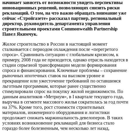
начинает зависеть от возможности увидеть перспективы
инновационных решений, позволяющих снизить риски
рекламаций. О том, на что важно обращать внимание уже
сейчас «Стройгазете» рассказал партнер, региональный
директор, руководитель департамента управления
строительными проектами Commonwealth Partnership
Павел Якимчук.
Жилое строительство в России в настоящий момент
сталкивается с периодом охлаждения после «перегретого
спроса». Сравнивать ситуацию с глобальным кризисом, к
примеру, 2008 года не приходится, однако отрасль находится в
стадии серьезной трансформации модели формирования
спроса и финансирования. Ключевые проблемы – сохранение
рыночных ипотечных ставок на высоком уровне и
прекращение или ужесточение требований по оставшимся
льготным программам, которые ранее существенно
стимулировали спрос на покупку жилой недвижимости. По
данным аналитиков «Метриум», в I квартале текущего года,
выручка в сегменте массового жилья сократилась за год почти
на 37%. Кроме того, рост стоимости строительных
материалов, инженерного оборудования и логистики
продолжает снижать маржинальность девелоперов. В таких
условиях возникновение рекламаций для бизнеса стало
гораздо более болезненным, чем несколько лет назад,