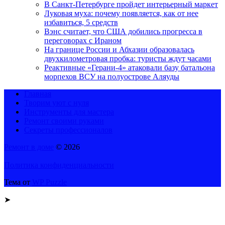
В Санкт-Петербурге пройдет интерьерный маркет
Луковая муха: почему появляется, как от нее
избавиться, 5 средств
Вэнс считает, что США добились прогресса в
переговорах с Ираном
На границе России и Абхазии образовалась
двухкилометровая пробка: туристы ждут часами
Реактивные «Герани-4» атаковали базу батальона
морпехов ВСУ на полуострове Аляуды
Главная
Творим уют с нуля
Инструменты для мастера
Ремонт своими руками
Секреты профессионалов
Ремонт в доме
© 2026
Политика конфиденциальности
Тема от
WP Puzzle
➤