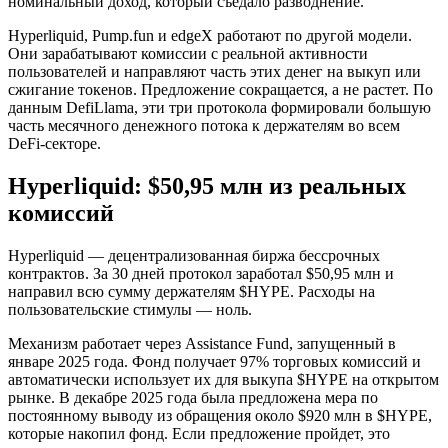
номинальный доход, который съедало разводнение.
Hyperliquid, Pump.fun и edgeX работают по другой модели.
Они зарабатывают комиссии с реальной активности
пользователей и направляют часть этих денег на выкуп или
сжигание токенов. Предложение сокращается, а не растет. По
данным DefiLlama, эти три протокола формировали большую
часть месячного денежного потока к держателям во всем
DeFi-секторе.
Hyperliquid: $50,95 млн из реальных
комиссий
Hyperliquid — децентрализованная биржа бессрочных
контрактов. За 30 дней протокол заработал $50,95 млн и
направил всю сумму держателям $HYPE. Расходы на
пользовательские стимулы — ноль.
Механизм работает через Assistance Fund, запущенный в
январе 2025 года. Фонд получает 97% торговых комиссий и
автоматически использует их для выкупа $HYPE на открытом
рынке. В декабре 2025 года была предложена мера по
постоянному выводу из обращения около $920 млн в $HYPE,
которые накопил фонд. Если предложение пройдет, это