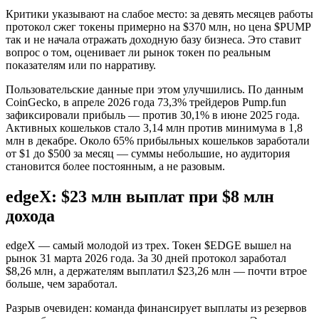
Критики указывают на слабое место: за девять месяцев работы
протокол сжег токены примерно на $370 млн, но цена $PUMP
так и не начала отражать доходную базу бизнеса. Это ставит
вопрос о том, оценивает ли рынок токен по реальным
показателям или по нарративу.
Пользовательские данные при этом улучшились. По данным
CoinGecko, в апреле 2026 года 73,3% трейдеров Pump.fun
зафиксировали прибыль — против 30,1% в июне 2025 года.
Активных кошельков стало 3,14 млн против минимума в 1,8
млн в декабре. Около 65% прибыльных кошельков заработали
от $1 до $500 за месяц — суммы небольшие, но аудитория
становится более постоянным, а не разовым.
edgeX: $23 млн выплат при $8 млн
дохода
edgeX — самый молодой из трех. Токен $EDGE вышел на
рынок 31 марта 2026 года. За 30 дней протокол заработал
$8,26 млн, а держателям выплатил $23,26 млн — почти втрое
больше, чем заработал.
Разрыв очевиден: команда финансирует выплаты из резервов