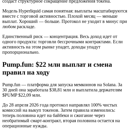
создаст структурное сокращение предложения токена.
Модель Hyperliquid самая понятная: выплаты масштабируются
вместе с торговой активностью. Плохой месяц — меньше
выплат. Хороший — больше. Протокол не уходит в минус при
любом раскладе.
Единственный риск — концентрация. Весь доход идет от
одного продукта: торговли бессрочными контрактами. Если
активность на этом рынке упадет, доходы упадут
пропорционально.
Pump.fun: $22 млн выплат и смена
правил на ходу
Pump.fun — платформа для запуска мемкоинов на Solana. За
30 дней она заработала $38,81 млн и выплатила держателям
$PUMP $22,09 млн.
До 28 апреля 2026 года протокол направлял 100% чистых
комиссий на выкуп токенов. Затем правила изменились:
теперь половина идет на байбеки и сжигание через
необратимый смарт-контракт, вторая половина остается на
операционные нужды.