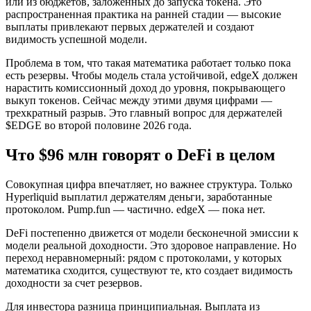
или из бюджетов, заложенных до запуска токена. Это
распространенная практика на ранней стадии — высокие
выплаты привлекают первых держателей и создают
видимость успешной модели.
Проблема в том, что такая математика работает только пока
есть резервы. Чтобы модель стала устойчивой, edgeX должен
нарастить комиссионный доход до уровня, покрывающего
выкуп токенов. Сейчас между этими двумя цифрами —
трехкратный разрыв. Это главный вопрос для держателей
$EDGE во второй половине 2026 года.
Что $96 млн говорят о DeFi в целом
Совокупная цифра впечатляет, но важнее структура. Только
Hyperliquid выплатил держателям деньги, заработанные
протоколом. Pump.fun — частично. edgeX — пока нет.
DeFi постепенно движется от модели бесконечной эмиссии к
модели реальной доходности. Это здоровое направление. Но
переход неравномерный: рядом с протоколами, у которых
математика сходится, существуют те, кто создает видимость
доходности за счет резервов.
Для инвестора разница принципиальная. Выплата из