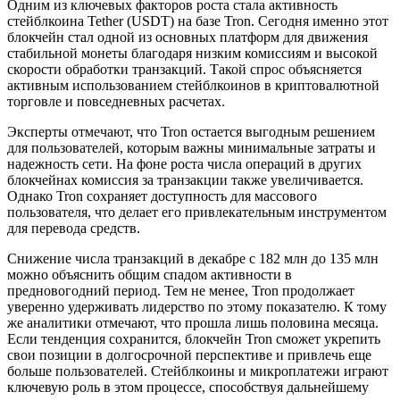
Одним из ключевых факторов роста стала активность
стейблкоина Tether (USDT) на базе Tron. Сегодня именно этот
блокчейн стал одной из основных платформ для движения
стабильной монеты благодаря низким комиссиям и высокой
скорости обработки транзакций. Такой спрос объясняется
активным использованием стейблкоинов в криптовалютной
торговле и повседневных расчетах.
Эксперты отмечают, что Tron остается выгодным решением
для пользователей, которым важны минимальные затраты и
надежность сети. На фоне роста числа операций в других
блокчейнах комиссия за транзакции также увеличивается.
Однако Tron сохраняет доступность для массового
пользователя, что делает его привлекательным инструментом
для перевода средств.
Снижение числа транзакций в декабре с 182 млн до 135 млн
можно объяснить общим спадом активности в
предновогодний период. Тем не менее, Tron продолжает
уверенно удерживать лидерство по этому показателю. К тому
же аналитики отмечают, что прошла лишь половина месяца.
Если тенденция сохранится, блокчейн Tron сможет укрепить
свои позиции в долгосрочной перспективе и привлечь еще
больше пользователей. Стейблкоины и микроплатежи играют
ключевую роль в этом процессе, способствуя дальнейшему