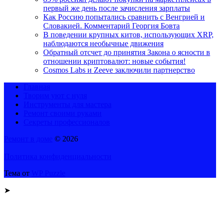
первый же день после зачисления зарплаты
Как Россию попытались сравнить с Венгрией и
Словакией. Комментарий Георгия Бовта
В поведении крупных китов, использующих XRP,
наблюдаются необычные движения
Обратный отсчет до принятия Закона о ясности в
отношении криптовалют: новые события!
Cosmos Labs и Zeeve заключили партнерство
Главная
Творим уют с нуля
Инструменты для мастера
Ремонт своими руками
Секреты профессионалов
Ремонт в доме
© 2026
Политика конфиденциальности
Тема от
WP Puzzle
➤