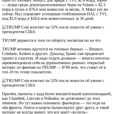
один из топовых лейер-2 для эфира, с TVL $2.4 млрд. Jupiter
— лидер среди децентрализованных бирж на Solana, с $2.3
млрд в пулах и $76.6 млн комиссии за месяц. А Maker (он же
сейчас Sky) управляет успешным стейблкоином DAI, с TVL
под $5.9 млрд и $28.6 млн комиссионных за 30 дней.
TRUMP держится в топе по обороту, несмотря ни на что
TRUMP активно крутится на топовых биржах — Binance,
Coinbase, Kraken и других. Дональд Трамп сам продвигает
проект в соцсетях. И надо отдать должное — монета неплохо
зарекомендовала себя на деривативных рынках: открытый
интерес по фьючам на TRUMP — $700 млн, что ставит её в
топ-10 по этому показателю.
Причём, проекты с куда более внушительной капитализацией,
как Chainlink, Litecoin и Polkadot, не дотягивают до этих
объёмов. Но тут важно понимать: фьючерсы — это игра на
оба фронта. Лонги и шорты балансируют друг друга, и такой
интерес не всегда значит, что все жмут «купить».