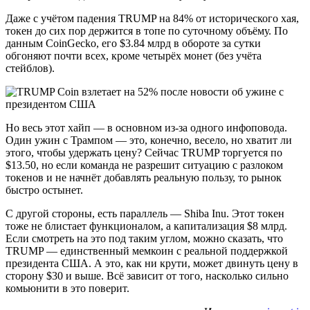
Даже с учётом падения TRUMP на 84% от исторического хая,
токен до сих пор держится в топе по суточному объёму. По
данным CoinGecko, его $3.84 млрд в обороте за сутки
обгоняют почти всех, кроме четырёх монет (без учёта
стейблов).
Но весь этот хайп — в основном из-за одного инфоповода.
Один ужин с Трампом — это, конечно, весело, но хватит ли
этого, чтобы удержать цену? Сейчас TRUMP торгуется по
$13.50, но если команда не разрешит ситуацию с разлоком
токенов и не начнёт добавлять реальную пользу, то рынок
быстро остынет.
С другой стороны, есть параллель — Shiba Inu. Этот токен
тоже не блистает функционалом, а капитализация $8 млрд.
Если смотреть на это под таким углом, можно сказать, что
TRUMP — единственный мемкоин с реальной поддержкой
президента США. А это, как ни крути, может двинуть цену в
сторону $30 и выше. Всё зависит от того, насколько сильно
комьюнити в это поверит.