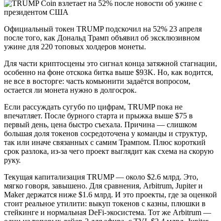
Официальный токен TRUMP подскочил на 52% 23 апреля
после того, как Дональд Трамп объявил об эксклюзивном
ужине для 220 топовых холдеров монеты.
Для части криптосцены это сигнал конца затяжной стагнации,
особенно на фоне отскока битка выше $93K. Но, как водится,
не все в восторге: часть комьюнити задаётся вопросом,
остается ли монета нужно в долгосрок.
Если рассуждать сугубо по цифрам, TRUMP пока не
впечатляет. После бурного старта и прыжка выше $75 в
первый день, цена быстро съехала. Причина — слишком
большая доля токенов сосредоточена у команды и структур,
так или иначе связанных с самим Трампом. Плюс короткий
срок разлока, из-за чего проект выглядит как схема на скорую
руку.
Текущая капитализация TRUMP — около $2.6 млрд. Это,
мягко говоря, завышено. Для сравнения, Arbitrum, Jupiter и
Maker держатся ниже $1.6 млрд. И это проекты, где за оценкой
стоит реальное утилити: выкуп токенов с казны, плюшки в
стейкинге и нормальная DeFi-экосистема. Тот же Arbitrum —