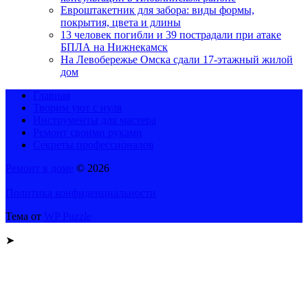
Евроштакетник для забора: виды формы,
покрытия, цвета и длины
13 человек погибли и 39 пострадали при атаке
БПЛА на Нижнекамск
На Левобережье Омска сдали 17-этажный жилой
дом
Главная
Творим уют с нуля
Инструменты для мастера
Ремонт своими руками
Секреты профессионалов
Ремонт в доме
© 2026
Политика конфиденциальности
Тема от
WP Puzzle
➤