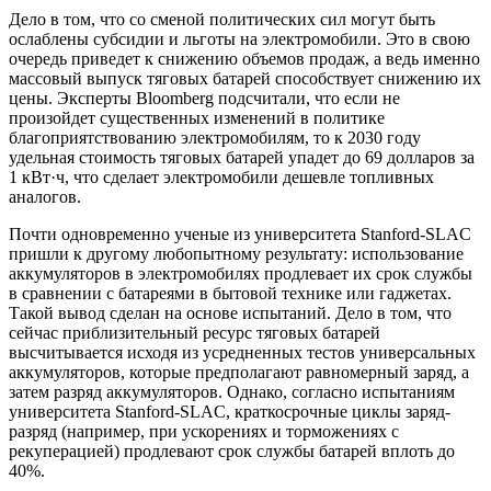
Дело в том, что со сменой политических сил могут быть
ослаблены субсидии и льготы на электромобили. Это в свою
очередь приведет к снижению объемов продаж, а ведь именно
массовый выпуск тяговых батарей способствует снижению их
цены. Эксперты Bloomberg подсчитали, что если не
произойдет существенных изменений в политике
благоприятствованию электромобилям, то к 2030 году
удельная стоимость тяговых батарей упадет до 69 долларов за
1 кВт·ч, что сделает электромобили дешевле топливных
аналогов.
Почти одновременно ученые из университета Stanford-SLAC
пришли к другому любопытному результату: использование
аккумуляторов в электромобилях продлевает их срок службы
в сравнении с батареями в бытовой технике или гаджетах.
Такой вывод сделан на основе испытаний. Дело в том, что
сейчас приблизительный ресурс тяговых батарей
высчитывается исходя из усредненных тестов универсальных
аккумуляторов, которые предполагают равномерный заряд, а
затем разряд аккумуляторов. Однако, согласно испытаниям
университета Stanford-SLAC, краткосрочные циклы заряд-
разряд (например, при ускорениях и торможениях с
рекуперацией) продлевают срок службы батарей вплоть до
40%.