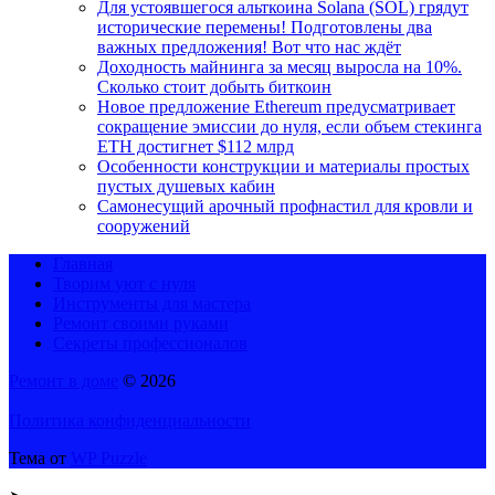
Для устоявшегося альткоина Solana (SOL) грядут
исторические перемены! Подготовлены два
важных предложения! Вот что нас ждёт
Доходность майнинга за месяц выросла на 10%.
Сколько стоит добыть биткоин
Новое предложение Ethereum предусматривает
сокращение эмиссии до нуля, если объем стекинга
ETH достигнет $112 млрд
Особенности конструкции и материалы простых
пустых душевых кабин
Самонесущий арочный профнастил для кровли и
сооружений
Главная
Творим уют с нуля
Инструменты для мастера
Ремонт своими руками
Секреты профессионалов
Ремонт в доме
© 2026
Политика конфиденциальности
Тема от
WP Puzzle