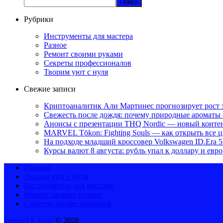
Поиск
Рубрики
Инструменты для мастера
Разное
Ремонт своими руками
Секреты профессионалов
Творим уют с нуля
Свежие записи
Криптоаналитик Али Мартинес прогнозирует рост 
Свежесть после дождя: почему природные ароматы 
Анонсы с презентации THQ Nordic — новый контент 
MARVEL Tōkon: Fighting Souls — как открыть все 
На подходе младший кроссовер Volkswagen ID.Era 
Курсы валют 8 августа: рубль упал к доллару и евро
Главная
Творим уют с нуля
Инструменты для мастера
Ремонт своими руками
Секреты профессионалов
Ремонт в доме
© 2026