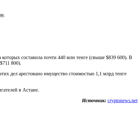
у.
которых составила почти 440 млн тенге (свыше $839 600). В
$711 800).
этих дел арестовано имущество стоимостью 1,1 млрд тенге
гателей в Астане.
Источник:
cryptonews.net