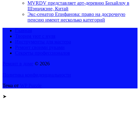
MVRDV представляет арт-деревню Бихайлоу в
Шэньчжэне, Китай
Экс-сенатор Епифанова: право на досрочную
пенсию имеют несколько категорий
Главная
Творим уют с нуля
Инструменты для мастера
Ремонт своими руками
Секреты профессионалов
Ремонт в доме
© 2026
Политика конфиденциальности
Тема от
WP Puzzle
➤