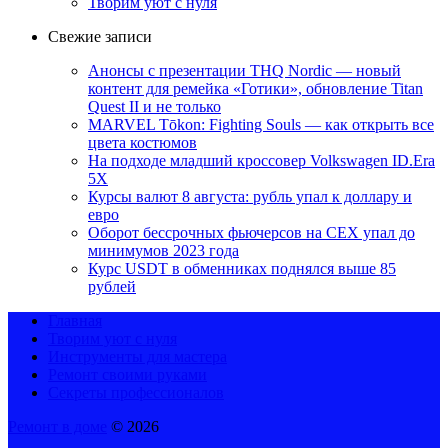
Творим уют с нуля
Свежие записи
Анонсы с презентации THQ Nordic — новый
контент для ремейка «Готики», обновление Titan
Quest II и не только
MARVEL Tōkon: Fighting Souls — как открыть все
цвета костюмов
На подходе младший кроссовер Volkswagen ID.Era
5X
Курсы валют 8 августа: рубль упал к доллару и
евро
Оборот бессрочных фьючерсов на CEX упал до
минимумов 2023 года
Курс USDT в обменниках поднялся выше 85
рублей
Главная
Творим уют с нуля
Инструменты для мастера
Ремонт своими руками
Секреты профессионалов
Ремонт в доме
© 2026