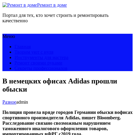
Ремонт в доме
Портал для тех, кто хочет строить и ремонтировать
качественно
Меню
Главная
Творим уют с нуля
Инструменты для мастера
Ремонт своими руками
Секреты профессионалов
В немецких офисах Adidas прошли
обыски
Разное
admin
Полиция провела вряде городов Германии обыски вофисах
спортивного производителя Adidas, пишет
Bloomberg
.
Расследование связано свозможным нарушением
таможенного иналогового оформления товаров,
импортированных вФРГ с2019 года.