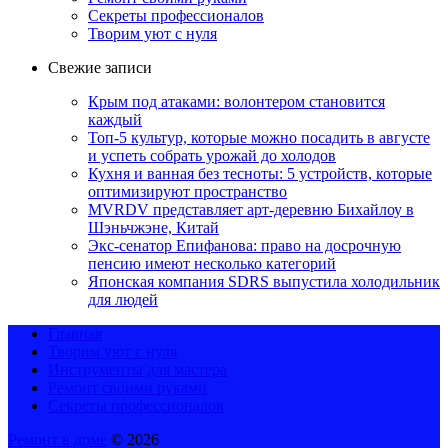
Секреты профессионалов
Творим уют с нуля
Свежие записи
Крым под атаками: волонтером становится
каждый
Топ-5 культур, которые можно посадить в августе
и успеть собрать урожай до холодов
Кухня и ванная без тесноты: 5 устройств, которые
оптимизируют пространство
MVRDV представляет арт-деревню Бихайлоу в
Шэньчжэне, Китай
Экс-сенатор Епифанова: право на досрочную
пенсию имеют несколько категорий
Японская компания SDRS выпустила холодильник
для людей
Главная
Творим уют с нуля
Инструменты для мастера
Ремонт своими руками
Секреты профессионалов
Ремонт в доме
© 2026