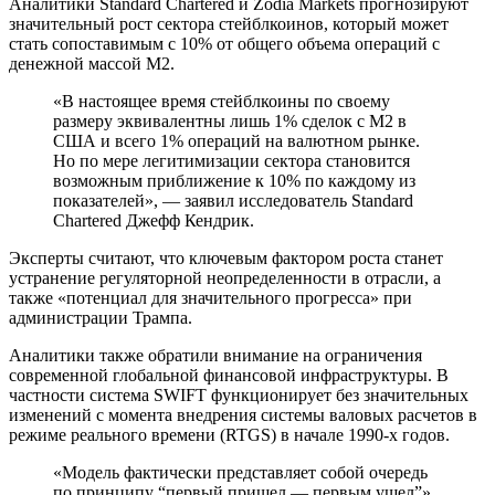
Аналитики Standard Chartered и Zodia Markets прогнозируют
значительный рост сектора стейблкоинов, который может
стать сопоставимым с 10% от общего объема операций с
денежной массой M2.
«В настоящее время стейблкоины по своему
размеру эквивалентны лишь 1% сделок с M2 в
США и всего 1% операций на валютном рынке.
Но по мере легитимизации сектора становится
возможным приближение к 10% по каждому из
показателей», — заявил исследователь Standard
Chartered Джефф Кендрик.
Эксперты считают, что ключевым фактором роста станет
устранение регуляторной неопределенности в отрасли, а
также «потенциал для значительного прогресса» при
администрации Трампа.
Аналитики также обратили внимание на ограничения
современной глобальной финансовой инфраструктуры. В
частности система SWIFT функционирует без значительных
изменений с момента внедрения системы валовых расчетов в
режиме реального времени (RTGS) в начале 1990-х годов.
«Модель фактически представляет собой очередь
по принципу “первый пришел — первым ушел”»,