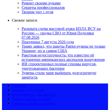
Ремонт своими руками
Секреты профессионалов
Творим уют с нуля
Свежие записи
Раскрыта схема массовой атаки БПЛА ВСУ на
Россию — сводка СВО от Юрия Подоляки
07.08.2026
Праздники 7 августа 2026 года
Трамп заявил, что ракеты Patriot нужны не только
Украине, но и самим США
Ракетная недостаточность: что известно об
истощении американских арсеналов вооружения
ИИ спроектировал полные геномы вирусов,
уничтожающих бактерии
Зумеры стали чаще выбирать долгосрочную
занятость
Главная
Творим уют с нуля
Инструменты для мастера
Ремонт своими руками
Секреты профессионалов