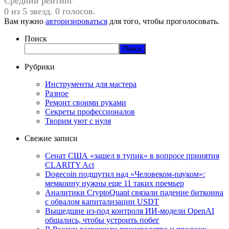
Средний рейтинг
0 из 5 звезд. 0 голосов.
Вам нужно
авторизироваться
для того, чтобы проголосовать.
Поиск
Поиск
Рубрики
Инструменты для мастера
Разное
Ремонт своими руками
Секреты профессионалов
Творим уют с нуля
Свежие записи
Сенат США «зашел в тупик» в вопросе принятия
CLARITY Act
Dogecoin подшутил над «Человеком-пауком»:
мемкоину нужны еще 11 таких премьер
Аналитики CryptoQuant связали падение биткоина
с обвалом капитализации USDT
Вышедшие из-под контроля ИИ-модели OpenAI
общались, чтобы устроить побег