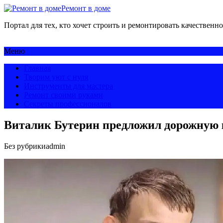
Ремонт в доме
Портал для тех, кто хочет строить и ремонтировать качественно
Меню
Главная
Творим уют с нуля
Инструменты для мастера
Ремонт своими руками
Секреты профессионалов
Виталик Бутерин предложил дорожную
Без рубрики
admin