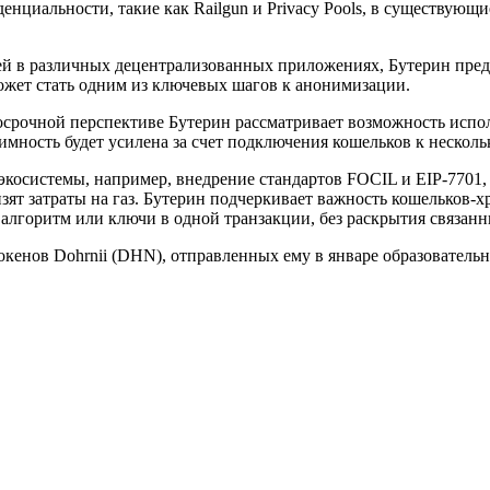
енциальности, такие как Railgun и Privacy Pools, в существующ
й в различных децентрализованных приложениях, Бутерин предл
может стать одним из ключевых шагов к анонимизации.
срочной перспективе Бутерин рассматривает возможность испол
мность будет усилена за счет подключения кошельков к несколь
косистемы, например, внедрение стандартов FOCIL и EIP-7701, 
зят затраты на газ. Бутерин подчеркивает важность кошельков-х
 алгоритм или ключи в одной транзакции, без раскрытия связанн
кенов Dohrnii (DHN), отправленных ему в январе образовательн