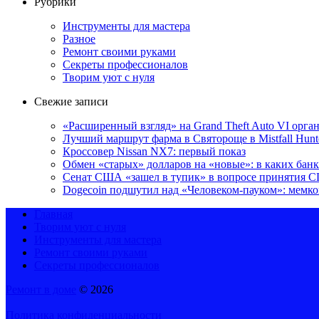
Рубрики
Инструменты для мастера
Разное
Ремонт своими руками
Секреты профессионалов
Творим уют с нуля
Свежие записи
«Расширенный взгляд» на Grand Theft Auto VI орга
Лучший маршрут фарма в Святороще в Mistfall Hunt
Кроссовер Nissan NX7: первый показ
Обмен «старых» долларов на «новые»: в каких бан
Сенат США «зашел в тупик» в вопросе принятия 
Dogecoin подшутил над «Человеком-пауком»: мемко
Главная
Творим уют с нуля
Инструменты для мастера
Ремонт своими руками
Секреты профессионалов
Ремонт в доме
© 2026
Политика конфиденциальности