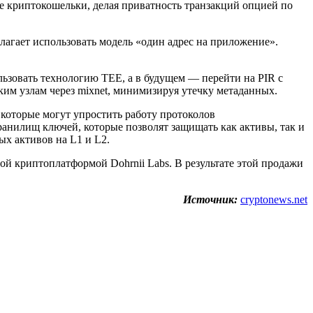
ие криптокошельки, делая приватность транзакций опцией по
агает использовать модель «один адрес на приложение».
ьзовать технологию TEE, а в будущем — перейти на PIR с
ким узлам через mixnet, минимизируя утечку метаданных.
которые могут упростить работу протоколов
ранилищ ключей, которые позволят защищать как активы, так и
ых активов на L1 и L2.
ой криптоплатформой Dohrnii Labs. В результате этой продажи
Источник:
cryptonews.net