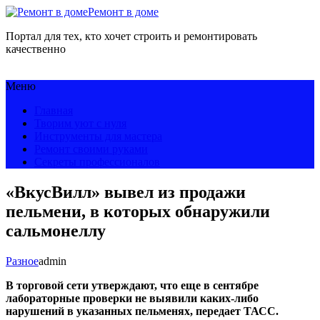
Ремонт в доме
Портал для тех, кто хочет строить и ремонтировать
качественно
Меню
Главная
Творим уют с нуля
Инструменты для мастера
Ремонт своими руками
Секреты профессионалов
«ВкусВилл» вывел из продажи
пельмени, в которых обнаружили
сальмонеллу
Разное
admin
В торговой сети утверждают, что еще в сентябре
лабораторные проверки не выявили каких-либо
нарушений в указанных пельменях, передает
ТАСС
.