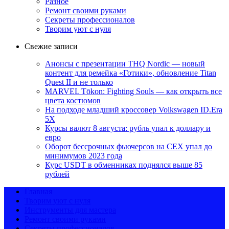
Разное
Ремонт своими руками
Секреты профессионалов
Творим уют с нуля
Свежие записи
Анонсы с презентации THQ Nordic — новый
контент для ремейка «Готики», обновление Titan
Quest II и не только
MARVEL Tōkon: Fighting Souls — как открыть все
цвета костюмов
На подходе младший кроссовер Volkswagen ID.Era
5X
Курсы валют 8 августа: рубль упал к доллару и
евро
Оборот бессрочных фьючерсов на CEX упал до
минимумов 2023 года
Курс USDT в обменниках поднялся выше 85
рублей
Главная
Творим уют с нуля
Инструменты для мастера
Ремонт своими руками
Секреты профессионалов