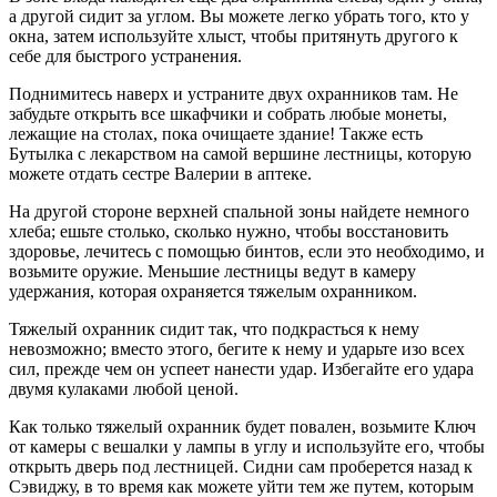
а другой сидит за углом. Вы можете легко убрать того, кто у
окна, затем используйте хлыст, чтобы притянуть другого к
себе для быстрого устранения.
Поднимитесь наверх и устраните двух охранников там. Не
забудьте открыть все шкафчики и собрать любые монеты,
лежащие на столах, пока очищаете здание! Также есть
Бутылка с лекарством на самой вершине лестницы, которую
можете отдать сестре Валерии в аптеке.
На другой стороне верхней спальной зоны найдете немного
хлеба; ешьте столько, сколько нужно, чтобы восстановить
здоровье, лечитесь с помощью бинтов, если это необходимо, и
возьмите оружие. Меньшие лестницы ведут в камеру
удержания, которая охраняется тяжелым охранником.
Тяжелый охранник сидит так, что подкрасться к нему
невозможно; вместо этого, бегите к нему и ударьте изо всех
сил, прежде чем он успеет нанести удар. Избегайте его удара
двумя кулаками любой ценой.
Как только тяжелый охранник будет повален, возьмите Ключ
от камеры с вешалки у лампы в углу и используйте его, чтобы
открыть дверь под лестницей. Сидни сам проберется назад к
Сэвиджу, в то время как можете уйти тем же путем, которым