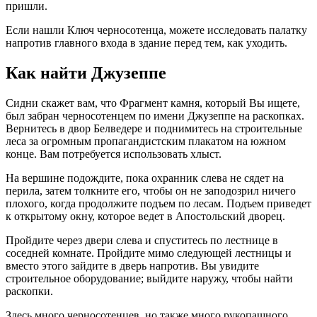
пришли.
Если нашли Ключ черносотенца, можете исследовать палатку
напротив главного входа в здание перед тем, как уходить.
Как найти Джузеппе
Сидни скажет вам, что Фрагмент камня, который Вы ищете,
был забран черносотенцем по имени Джузеппе на раскопках.
Вернитесь в двор Белведере и поднимитесь на строительные
леса за огромным пропагандистским плакатом на южном
конце. Вам потребуется использовать хлыст.
На вершине подождите, пока охранник слева не сядет на
перила, затем толкните его, чтобы он не заподозрил ничего
плохого, когда продолжите подъем по лесам. Подъем приведет
к открытому окну, которое ведет в Апостольский дворец.
Пройдите через двери слева и спуститесь по лестнице в
соседней комнате. Пройдите мимо следующей лестницы и
вместо этого зайдите в дверь напротив. Вы увидите
строительное оборудование; выйдите наружу, чтобы найти
раскопки.
Здесь много черносотенцев, но также много рукопашного