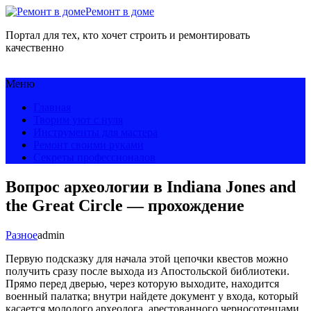
Ремонт в доме
Портал для тех, кто хочет строить и ремонтировать
качественно
Меню
Главная
Творим уют с нуля
Инструменты для мастера
Ремонт своими руками
Секреты профессионалов
Вопрос археологии в Indiana Jones and
the Great Circle — прохождение
Разное
admin
Первую подсказку для начала этой цепочки квестов можно
получить сразу после выхода из Апостольской библиотеки.
Прямо перед дверью, через которую выходите, находится
военный палатка; внутри найдете документ у входа, который
касается молодого археолога, арестованного черносотенцами.