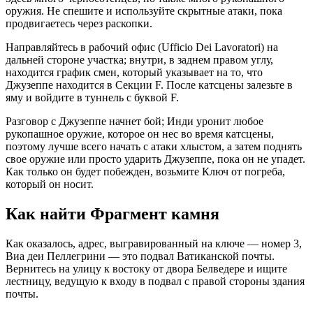
оружия. Не спешите и используйте скрытные атаки, пока
продвигаетесь через раскопки.
Направляйтесь в рабочий офис (Ufficio Dei Lavoratori) на
дальней стороне участка; внутри, в заднем правом углу,
находится график смен, который указывает на то, что
Джузеппе находится в Секции F. После катсцены залезьте в
яму и войдите в туннель с буквой F.
Разговор с Джузеппе начнет бой; Инди уронит любое
рукопашное оружие, которое он нес во время катсцены,
поэтому лучше всего начать с атаки хлыстом, а затем поднять
свое оружие или просто ударить Джузеппе, пока он не упадет.
Как только он будет побежден, возьмите Ключ от погреба,
который он носит.
Как найти Фрагмент камня
Как оказалось, адрес, выгравированный на ключе — номер 3,
Виа деи Пеллегрини — это подвал Ватиканской почты.
Вернитесь на улицу к востоку от двора Белведере и ищите
лестницу, ведущую к входу в подвал с правой стороны здания
почты.