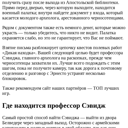
получить сразу после выхода из Апостольской библиотеки.
Прямо перед дверью, через которую выходите, находится
военный палатка; внутри найдете документ у входа, который
касается молодого археолога, арестованного черносотенцами.
Рядом с документом также есть немного денег, которые можно
украсть — только убедитесь, что никто не видит. Палатка
охраняется слабо, но это не гарантирует, что Вас не поймают.
Взятие письма разблокирует цепочку квестов полевых работ
«Дикая находка». Вашей следующей целью будет профессора
Сэвиджа, главного археолога на раскопках, прежде чем
черносотенцы захватили их. Лучше всего подождать с этим
шагом, пока не получите камеру, так как дорога к почтовому
отделению и разговор с Эрнесто устранят несколько
блокировок.
Также рекомендуем сайт наших партнёров — ТОП лучших
игр.
Где находится профессор Сэвидж
Самый простой способ найти Сэвиджа — выйти из двора
Белведере через западный выход. Осторожно с армейскими
капитанами в желтых шляпах в этой области, так как они