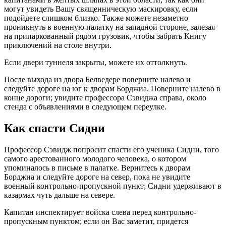
могут увидеть Вашу священническую маскировку, если
подойдете слишком близко. Также можете незаметно
проникнуть в военную палатку на западной стороне, залезая
на припаркованный рядом грузовик, чтобы забрать Книгу
приключений на столе внутри.
Если двери туннеля закрыты, можете их оттолкнуть.
После выхода из двора Белведере поверните налево и
следуйте дороге на юг к дворам Борджиа. Поверните налево в
конце дороги; увидите профессора Сэвиджа справа, около
стенда с объявлениями в следующем переулке.
Как спасти Сидни
Профессор Сэвидж попросит спасти его ученика Сидни, того
самого арестованного молодого человека, о котором
упоминалось в письме в палатке. Вернитесь к дворам
Борджиа и следуйте дороге на север, пока не увидите
военный контрольно-пропускной пункт; Сидни удерживают в
казармах чуть дальше на севере.
Капитан инспектирует войска слева перед контрольно-
пропускным пунктом; если он Вас заметит, придется