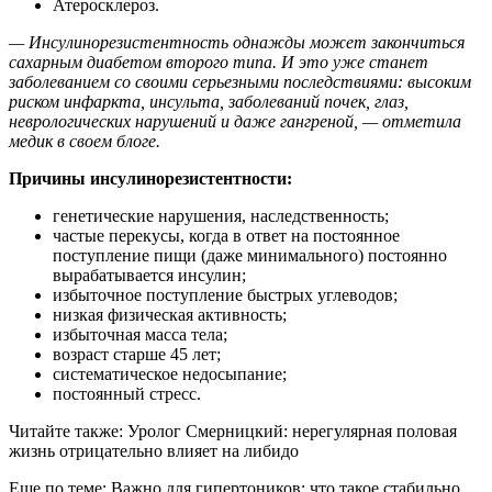
Атеросклероз.
— Инсулинорезистентность однажды может закончиться
сахарным диабетом второго типа. И это уже станет
заболеванием со своими серьезными последствиями: высоким
риском инфаркта, инсульта, заболеваний почек, глаз,
неврологических нарушений и даже гангреной, — отметила
медик в своем блоге.
Причины инсулинорезистентности:
генетические нарушения, наследственность;
частые перекусы, когда в ответ на постоянное
поступление пищи (даже минимального) постоянно
вырабатывается инсулин;
избыточное поступление быстрых углеводов;
низкая физическая активность;
избыточная масса тела;
возраст старше 45 лет;
систематическое недосыпание;
постоянный стресс.
Читайте также: Уролог Смерницкий: нерегулярная половая
жизнь отрицательно влияет на либидо
Еще по теме: Важно для гипертоников: что такое стабильно