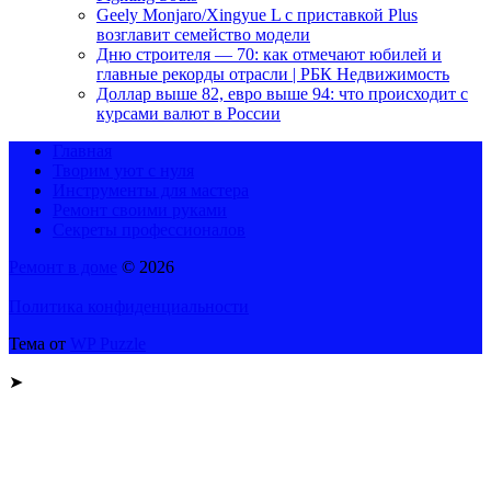
Geely Monjaro/Xingyue L с приставкой Plus
возглавит семейство модели
Дню строителя — 70: как отмечают юбилей и
главные рекорды отрасли | РБК Недвижимость
Доллар выше 82, евро выше 94: что происходит с
курсами валют в России
Главная
Творим уют с нуля
Инструменты для мастера
Ремонт своими руками
Секреты профессионалов
Ремонт в доме
© 2026
Политика конфиденциальности
Тема от
WP Puzzle
➤