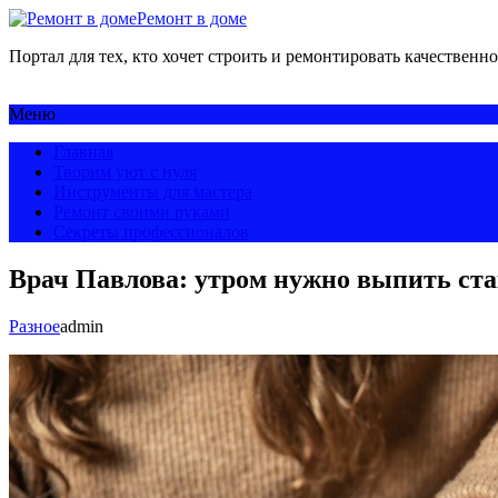
Ремонт в доме
Портал для тех, кто хочет строить и ремонтировать качественно
Меню
Главная
Творим уют с нуля
Инструменты для мастера
Ремонт своими руками
Секреты профессионалов
Врач Павлова: утром нужно выпить ста
Разное
admin