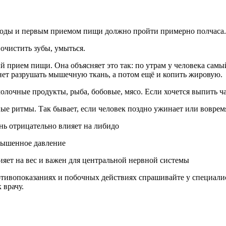
воды и первым приемом пищи должно пройти примерно полчаса.
чистить зубы, умыться.
й прием пищи. Она объясняет это так: по утрам у человека самый
ачнет разрушать мышечную ткань, а потом ещё и копить жировую.
лочные продукты, рыба, бобовые, мясо. Если хочется выпить чай
ные ритмы. Так бывает, если человек поздно ужинает или воврем
нь отрицательно влияет на либидо
овышенное давление
яет на вес и важен для центральной нервной системы
ивопоказаниях и побочных действиях спрашивайте у специалист
 врачу.