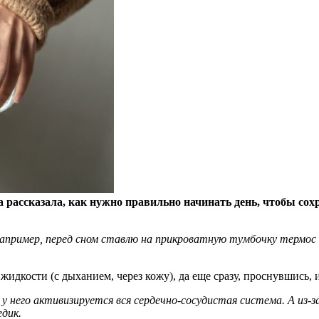
а рассказала, как нужно правильно начинать день, чтобы со
апример, перед сном ставлю на прикроватную тумбочку термос с
жидкости (с дыханием, через кожу), да еще сразу, проснувшись, и
 у него активизируется вся сердечно-сосудистая система. А из-
дик.