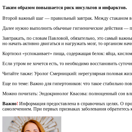
Таким образом повышается риск инсультов и инфарктов.
Второй важный шаг — правильный завтрак. Между стаканом 
Далее нужно выполнить обычные гигиенические действия — по
Завтракать, по словам Павловой, обязательно, это самый важны
но начать активно двигаться и нагружать мозг, то организм н
Кортизол «успокаивает» пища, содержащая белок: яйца, кисломо
Если утром не хочется есть, то необходимо восстановить суточ
Читайте также: Уролог Смерницкий: нерегулярная половая жиз
Еще по теме: Важно для гипертоников: что такое стабильно п
Можно почитать: Эндокринолог Квасова: полноценный сон вли
Важно
!
Информация предоставлена в справочных целях. О прот
самолечением. При первых признаках заболевания обратитесь к