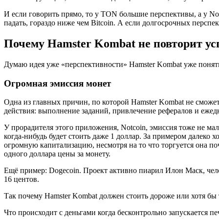
И если говорить прямо, то у TON большие перспективы, а у Not
падать, гораздо ниже чем Bitcoin. А если долгосрочных перспе
Почему Hamster Kombat не повторит усп
Думаю идея уже «перспективности» Hamster Kombat уже понятн
Огромная эмиссия монет
Одна из главных причин, по которой Hamster Kombat не сможет
действия: выполнение заданий, привлечение рефералов и ежедн
У прорадителя этого приложения, Notcoin, эмиссия тоже не ма
когда-нибудь будет стоить даже 1 доллар. За примером далеко 
огромную капитализацию, несмотря на то что торгуется она поч
одного доллара цены за монету.
Ещё пример: Dogecoin. Проект активно пиарил Илон Маск, челов
16 центов.
Так почему Hamster Kombat должен стоить дороже или хотя бы 
Что происходит с деньгами когда бесконтрольно запускается пе