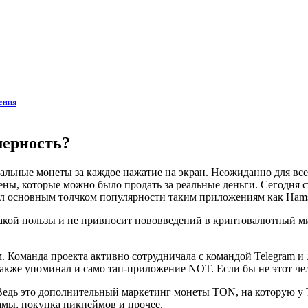
ения
мерность?
альные монеты за каждое нажатие на экран. Неожиданно для всех
ены, которые можно было продать за реальные деньги. Сегодня с
л основным толчком популярности таким приложениям как Hamst
икакой пользы и не привносит нововведений в криптовалютный ми
м. Команда проекта активно сотрудничала с командой Telegram и
также упоминал и само тап-приложение NOT. Если бы не этот чел
Ведь это дополнительный маркетинг монеты TON, на которую у 
амы, покупка никнеймов и прочее.