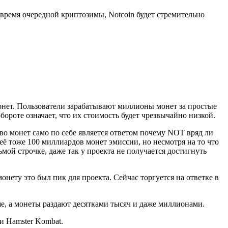
о время очередной криптозимы, Notcoin будет стремительно
монет. Пользователи зарабатывают миллионы монет за простые
роте означает, что их стоимость будет чрезвычайно низкой.
во монет само по себе является ответом почему NOT вряд ли
неё тоже 100 миллиардов монет эмиссии, но несмотря на то что
мой строчке, даже так у проекта не получается достигнуть
онету это был пик для проекта. Сейчас торгуется на ответке в
ше, а монеты раздают десятками тысяч и даже миллионами.
и Hamster Kombat.