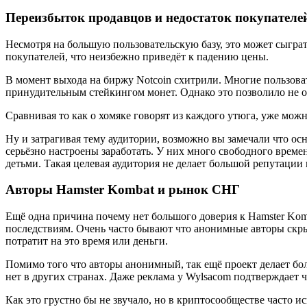
Переизбыток продавцов и недостаток покупателе
Несмотря на большую пользовательскую базу, это может сыграт
покупателей, что неизбежно приведёт к падению цены.
В момент выхода на биржу Notcoin схитрили. Многие пользова
принудительным стейкингом монет. Однако это позволило не обв
Сравнивая то как о хомяке говорят из каждого утюга, уже мож
Ну и затрагивая тему аудитории, возможно вы замечали что о
серьёзно настроены заработать. У них много свободного времен
детьми. Такая целевая аудитория не делает большой репутации 
Авторы Hamster Kombat и рынок СНГ
Ещё одна причина почему нет большого доверия к Hamster Komb
последствиям. Очень часто бывают что анонимные авторы скрыв
потратит на это время или деньги.
Помимо того что авторы анонимный, так ещё проект делает бо
нет в других странах. Даже реклама у Wylsacom подтверждает 
Как это грустно бы не звучало, но в криптосообществе часто и