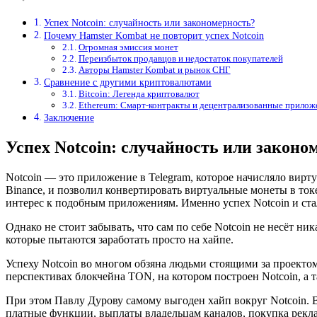
Успех Notcoin: случайность или закономерность?
Почему Hamster Kombat не повторит успех Notcoin
Огромная эмиссия монет
Переизбыток продавцов и недостаток покупателей
Авторы Hamster Kombat и рынок СНГ
Сравнение с другими криптовалютами
Bitcoin: Легенда криптовалют
Ethereum: Смарт-контракты и децентрализованные прилож
Заключение
Успех Notcoin: случайность или законо
Notcoin — это приложение в Telegram, которое начисляло вирту
Binance, и позволил конвертировать виртуальные монеты в ток
интерес к подобным приложениям. Именно успех Notcoin и ста
Однако не стоит забывать, что сам по себе Notcoin не несёт н
которые пытаются заработать просто на хайпе.
Успеху Notcoin во многом обзяна людьми стоящими за проекто
перспективах блокчейна TON, на котором построен Notcoin, а 
При этом Павлу Дурову самому выгоден хайп вокруг Notcoin. 
платные функции, выплаты владельцам каналов, покупка рекл