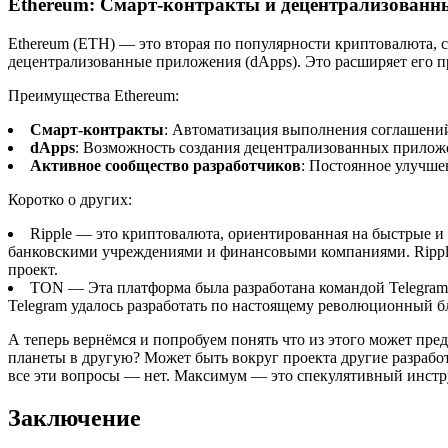
Ethereum: Смарт-контракты и децентрализованн
Ethereum (ETH) — это вторая по популярности криптовалюта, с
децентрализованные приложения (dApps). Это расширяет его п
Преимущества Ethereum:
Смарт-контракты
: Автоматизация выполнения соглашений
dApps
: Возможность создания децентрализованных приложе
Активное сообщество разработчиков
: Постоянное улучше
Коротко о других:
Ripple — это криптовалюта, ориентированная на быстрые и
банковскими учреждениями и финансовыми компаниями. Ripple 
проект.
TON — Эта платформа была разработана командой Telegram. 
Telegram удалось разработать по настоящему революционный бл
А теперь вернёмся и попробуем понять что из этого может пре
планеты в другую? Может быть вокруг проекта другие разрабо
все эти вопросы — нет. Максимум — это спекулятивный инстр
Заключение