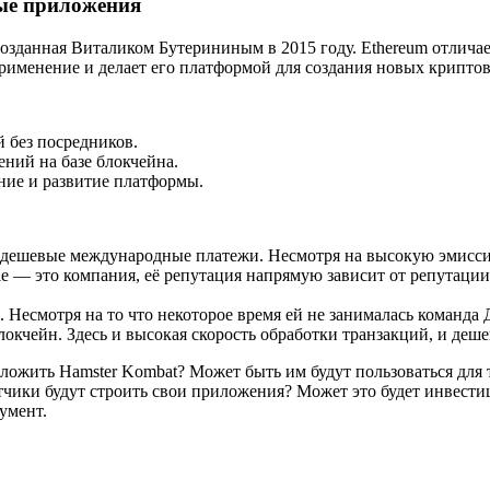
ые приложения
озданная Виталиком Бутерининым в 2015 году. Ethereum отличае
рименение и делает его платформой для создания новых криптов
 без посредников.
ний на базе блокчейна.
ние и развитие платформы.
 дешевые международные платежи. Несмотря на высокую эмиссию,
— это компания, её репутация напрямую зависит от репутации 
Несмотря на то что некоторое время ей не занималась команда 
окчейн. Здесь и высокая скорость обработки транзакций, и деше
дложить Hamster Kombat? Может быть им будут пользоваться для
тчики будут строить свои приложения? Может это будет инвест
умент.