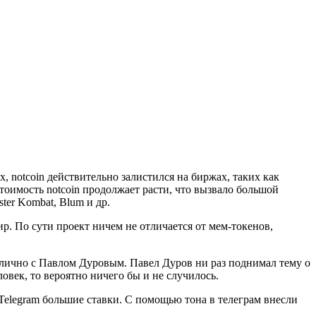
, notcoin действительно залистился на биржах, таких как
тоимость notcoin продолжает расти, что вызвало большой
er Kombat, Blum и др.
р. По сути проект ничем не отличается от мем-токенов,
 лично с Павлом Дуровым. Павел Дуров ни раз поднимал тему о
овек, то вероятно ничего бы и не случилось.
Telegram большие ставки. С помощью тона в телеграм внесли