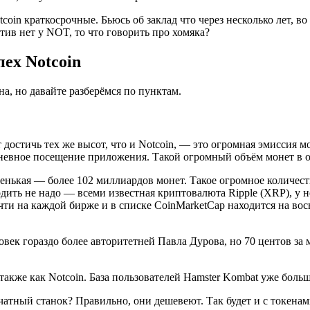
coin краткосрочные. Бьюсь об заклад что через несколько лет, в
ктив нет у NOT, то что говорить про хомяка?
ех Notcoin
а, но давайте разберёмся по пунктам.
 достичь тех же высот, что и Notcoin, — это огромная эмиссия 
евное посещение приложения. Такой огромный объём монет в обо
ленькая — более 102 миллиардов монет. Такое огромное количест
ходить не надо — всеми известная криптовалюта Ripple (XRP), у 
ти на каждой бирже и в списке CoinMarketCap находится на вось
ек гораздо более авторитетней Павла Дурова, но 70 центов за м
также как Notcoin. База пользователей Hamster Kombat уже боль
чатный станок? Правильно, они дешевеют. Так будет и с токенам