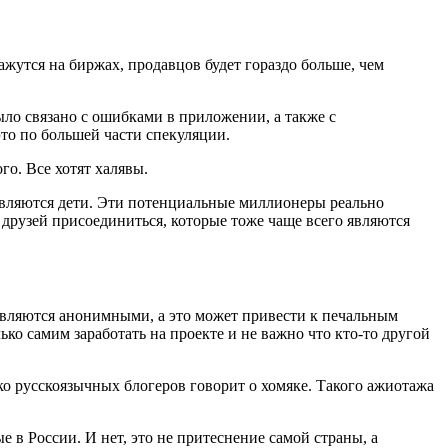
жутся на биржах, продавцов будет гораздо больше, чем
ыло связано с ошибками в приложении, а также с
это по большей части спекуляции.
о. Все хотят халявы.
являются дети. Эти потенциальные миллионеры реально
 друзей присоединиться, которые тоже чаще всего являются
 являются анонимными, а это может привести к печальным
ко самим заработать на проекте и не важно что кто-то другой
ко русскоязычных блогеров говорит о хомяке. Такого ажиотажа
 в России. И нет, это не притеснение самой страны, а