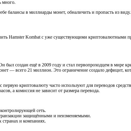
ь много.
ебе балансы в миллиарды монет, обналичить и пропасть из виду.
внить Hamster Kombat с уже существующими криптовалютными пр
Он был создан ещё в 2009 году и стал первопроходцем в мире к
ет — всего 21 миллион. Это ограничение создало дефицит, кот
первую криптовалюту часто используют для переводов средств з
часов, а комиссия не зависит от размера перевода.
, контролирующей сеть.
т транзакции защищёнными и неизменяемыми.
х странах и компаниях.