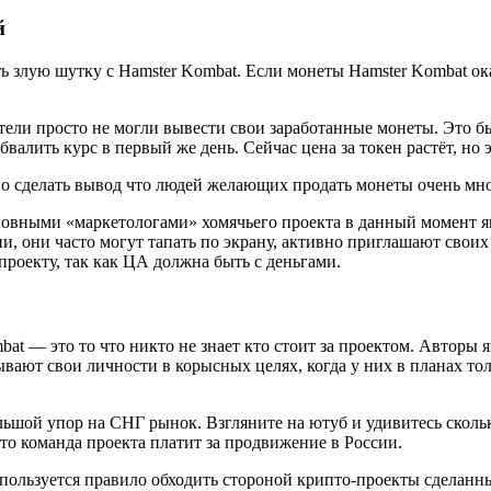
й
ь злую шутку с Hamster Kombat. Если монеты Hamster Kombat ока
тели просто не могли вывести свои заработанные монеты. Это б
алить курс в первый же день. Сейчас цена за токен растёт, но 
но сделать вывод что людей желающих продать монеты очень мног
сновными «маркетологами» хомячьего проекта в данный момент 
и, они часто могут тапать по экрану, активно приглашают своих
проекту, так как ЦА должна быть с деньгами.
at — это то что никто не знает кто стоит за проектом. Авторы
ают свои личности в корысных целях, когда у них в планах толь
льшой упор на СНГ рынок. Взгляните на ютуб и удивитесь сколь
что команда проекта платит за продвижение в России.
спользуется правило обходить стороной крипто-проекты сделанные