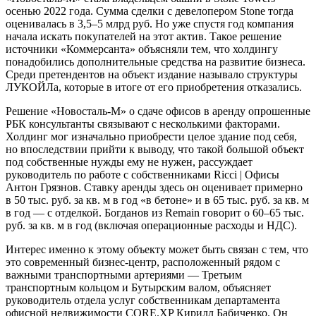
осенью 2022 года. Сумма сделки с девелопером Stone тогда
оценивалась в 3,5–5 млрд руб. Но уже спустя год компания
начала искать покупателей на этот актив. Такое решение
источники «Коммерсанта» объясняли тем, что холдингу
понадобились дополнительные средства на развитие бизнеса.
Среди претендентов на объект издание называло структуры
ЛУКОЙЛа, которые в итоге от его приобретения отказались.
Решение «Новосталь-М» о сдаче офисов в аренду опрошенные
РБК консультанты связывают с несколькими факторами.
Холдинг мог изначально приобрести целое здание под себя,
но впоследствии прийти к выводу, что такой большой объект
под собственные нужды ему не нужен, рассуждает
руководитель по работе с собственниками Ricci | Офисы
Антон Грязнов. Ставку аренды здесь он оценивает примерно
в 50 тыс. руб. за кв. м в год «в бетоне» и в 65 тыс. руб. за кв. м
в год — с отделкой. Богданов из Remain говорит о 60–65 тыс.
руб. за кв. м в год (включая операционные расходы и НДС).
Интерес именно к этому объекту может быть связан с тем, что
это современный бизнес-центр, расположенный рядом с
важными транспортными артериями — Третьим
транспортным кольцом и Бутырским валом, объясняет
руководитель отдела услуг собственникам департамента
офисной недвижимости CORE.XP Кирилл Бабиченко. Он