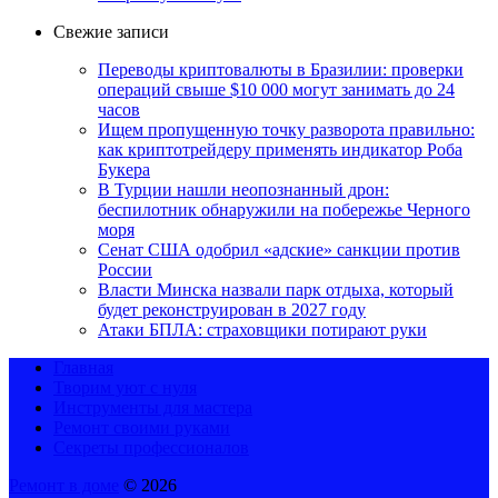
Свежие записи
Переводы криптовалюты в Бразилии: проверки
операций свыше $10 000 могут занимать до 24
часов
Ищем пропущенную точку разворота правильно:
как криптотрейдеру применять индикатор Роба
Букера
В Турции нашли неопознанный дрон:
беспилотник обнаружили на побережье Черного
моря
Сенат США одобрил «адские» санкции против
России
Власти Минска назвали парк отдыха, который
будет реконструирован в 2027 году
Атаки БПЛА: страховщики потирают руки
Главная
Творим уют с нуля
Инструменты для мастера
Ремонт своими руками
Секреты профессионалов
Ремонт в доме
© 2026