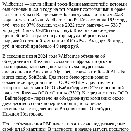
Wildberries — крупнейший российский маркетплейс, который
был основан в 2004 году на тот момент состоявшими в браке
Татьяной Ким и Владиславом Бакальчуком. По итогам 2023
года чистая прибыль Wildberries по РСБУ составила 18,9 млрд
руб., что на 87% больше, чем в 2022 году, выручка — 538,7
млрд руб. (плюс 69,8% год к году). Russ, в свою очередь, —
крупнейший в стране оператор наружной рекламы с
выручкой головной компании ООО «Русс Аутдор» 28 млрд
руб. и чистой прибылью 4,9 млрд руб.
В середине июня 2024 года Wildberries объявила об
объединении с Russ для «создания цифровой торговой
платформы», которая должна стать «конкурентом»
американским Amazon и Alphabet, а также китайской Alibaba
и японскому SoftBank. Для этого было организовано
совместное предприятие — ООО «РВБ» учредителями
которого выступают ООО «Вайлдберриз» (65%) и основной
владелец Russ — ООО «Стинн» (35%). К середине июля ООО
«Вайлдберриз» перевело на объединенную компанию около
двух десятков своих дочерних юрлиц, в их числе —
региональные отделения во Владивостоке, Оренбурге,
Нижнем Новгороде.
После объединения РВБ начала искать офис под размещение
своей штаб-квартиры. В частности, в начале августа прошлого