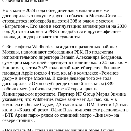
Но в конце 2024 года объединенная компания все же
договорилась о покупке другого объекта в Москва-Сити —
строящегося небоскреба высотой 398 м рядом с мостом
«Багратион». Его ввод в эксплуатацию запланирован на 2030
год. До этого момента РВБ понадобятся и другие офисные
площади, подчеркивают консультанты.
Сейчас офисы Wildberries находятся в различных районах
Москвы, напоминают собеседники РБК. По подсчетам
исполнительного директора Remain Александра Богданова,
суммарно маркетплейс арендует в столице около 24 тыс. кв. м.
Например, летом 2023 года онлайн-ретейлер снял бывшие
площади Apple (около 4 тыс. кв. м) в комплексе «Романов
двор» в центре Москвы. В конце декабря того же года
договорился с Ozon о субаренде около 6 тыс. кв. м (839
рабочих мест) в бизнес-центре «Искра-парк» на
Ленинградском проспекте. Партнер NF Group Мария Зимина
указывает, что Wildberries также занимает 2,3 тыс. кв. м в
комплексе «Белые Сады», 2,3 тыс. кв. м в DM Tower и 1,5 тыс.
кв. м в «Красной розе». Офис Russ по-прежнему расположен в
«ВТБ Арена парк» рядом со станцией метро «Динамо» на
севере столицы.
«Новосталь-М» стала владельцем башни в Stone Towers