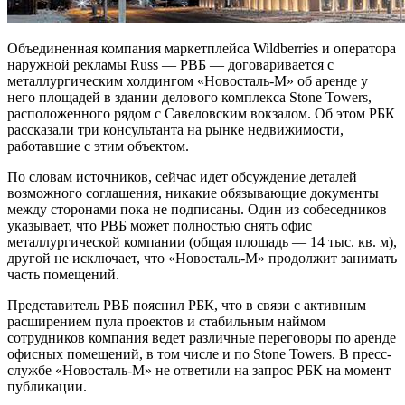
Объединенная компания маркетплейса Wildberries и оператора
наружной рекламы Russ — РВБ — договаривается с
металлургическим холдингом «Новосталь-М» об аренде у
него площадей в здании делового комплекса Stone Towers,
расположенного рядом с Савеловским вокзалом. Об этом РБК
рассказали три консультанта на рынке недвижимости,
работавшие с этим объектом.
По словам источников, сейчас идет обсуждение деталей
возможного соглашения, никакие обязывающие документы
между сторонами пока не подписаны. Один из собеседников
указывает, что РВБ может полностью снять офис
металлургической компании (общая площадь — 14 тыс. кв. м),
другой не исключает, что «Новосталь-М» продолжит занимать
часть помещений.
Представитель РВБ пояснил РБК, что в связи с активным
расширением пула проектов и стабильным наймом
сотрудников компания ведет различные переговоры по аренде
офисных помещений, в том числе и по Stone Towers. В пресс-
службе «Новосталь-М» не ответили на запрос РБК на момент
публикации.