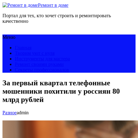
Ремонт в доме
Портал для тех, кто хочет строить и ремонтировать
качественно
Меню
Главная
Творим уют с нуля
Инструменты для мастера
Ремонт своими руками
Секреты профессионалов
За первый квартал телефонные
мошенники похитили у россиян 80
млрд рублей
Разное
admin