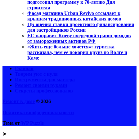
подготовил программу к 70-летию Дня
строителя
Фасад магазина Urban Revivo отсылает к
крышам традиционных китайских домов
ЦБ оценил ставки проектного финансирования
для застройщиков России
ЕС направит Киеву очередной транш доходов
от замороженных активов РФ
«Жить еще больше хочется»: туристка
рассказала, чем ее покорил круиз по Волге и
Каме
Главная
Творим уют с нуля
Инструменты для мастера
Ремонт своими руками
Секреты профессионалов
Ремонт в доме
© 2026
Политика конфиденциальности
Тема от
WP Puzzle
➤