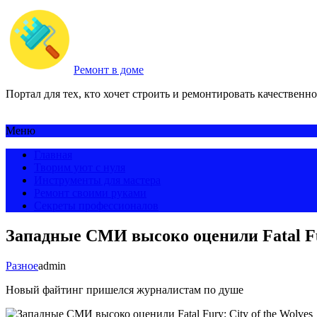
Ремонт в доме
Портал для тех, кто хочет строить и ремонтировать качественно
Меню
Главная
Творим уют с нуля
Инструменты для мастера
Ремонт своими руками
Секреты профессионалов
Западные СМИ высоко оценили Fatal Fur
Разное
admin
Новый файтинг пришелся журналистам по душе