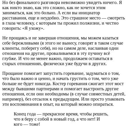
Но без финального разговора невозможно увидеть ничего. Я
как никто знаю, как это сложно, как не хочется этим
заниматься, как это больно. А если вы инициатор
расставания, еще и неудобно. Это страшное место — смотреть
в глаза человеку, с которым ты прожил полжизни, и честно
говорить: «Я ухожу».
Не прощаясь и не завершая отношения, мы можем казаться
себе бережливыми (я этого не вынесу, говорят в таком случае
клиенты, поберегу себя), но на самом деле, наслаивая одни
отношения на другие, проваливаемся в эту пучину всё
глубже. И что не менее важно, продолжаем оставаться в
старых отношениях, физически уже будучи в других.
Прощание помогает запустить горевание, задуматься о том,
что было важно и ценно, и начать грустить о том, чего уже
больше не будет никогда. Костер горевания сжигает этот мост
между бывшими партнерами и помогает выстроить другие
отношения, если они необходимы (в случае совместных детей,
например), без отсылок к предыдущим. Или просто упаковать
эти воспоминания в опыт, на который можно опираться.
Конец года — прекрасное время, чтобы решить,
что я беру с собой в новый год, а что нет! И
кого — тоже!