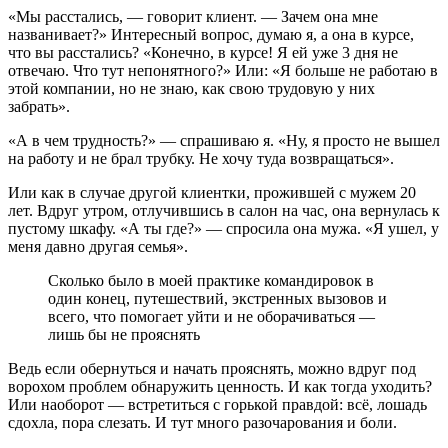
«Мы расстались, — говорит клиент. — Зачем она мне
названивает?» Интересный вопрос, думаю я, а она в курсе,
что вы расстались? «Конечно, в курсе! Я ей уже 3 дня не
отвечаю. Что тут непонятного?» Или: «Я больше не работаю в
этой компании, но не знаю, как свою трудовую у них
забрать».
«А в чем трудность?» — спрашиваю я. «Ну, я просто не вышел
на работу и не брал трубку. Не хочу туда возвращаться».
Или как в случае другой клиентки, прожившей с мужем 20
лет. Вдруг утром, отлучившись в салон на час, она вернулась к
пустому шкафу. «А ты где?» — спросила она мужа. «Я ушел, у
меня давно другая семья».
Сколько было в моей практике командировок в
один конец, путешествий, экстренных вызовов и
всего, что помогает уйти и не оборачиваться —
лишь бы не прояснять
Ведь если обернуться и начать прояснять, можно вдруг под
ворохом проблем обнаружить ценность. И как тогда уходить?
Или наоборот — встретиться с горькой правдой: всё, лошадь
сдохла, пора слезать. И тут много разочарования и боли.