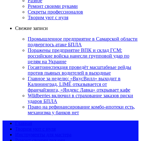
Разное
Ремонт своими руками
Секреты профессионалов
Творим уют с нуля
Свежие записи
Промышленное предприятие в Самарской области
подверглось атаке БПЛА
Поражены предприятие ВПК и склад ГСМ:
российские войска нанесли групповой удар по
целям на Украине
Госавтоинспекция проведёт масштабные рейды
против пьяных водителей в выходные
Главное за неделю: «ВкусВилл» выходит в
Калининград, LIMÉ отказывается от
франчайзинга, «Яндекс Лавка» открывает кафе
Wildberries включил в страхование заказов риски
ударов БПЛА
Право на рефинансирование комбо-ипотеки есть,
механизма у банков нет
Главная
Творим уют с нуля
Инструменты для мастера
Ремонт своими руками