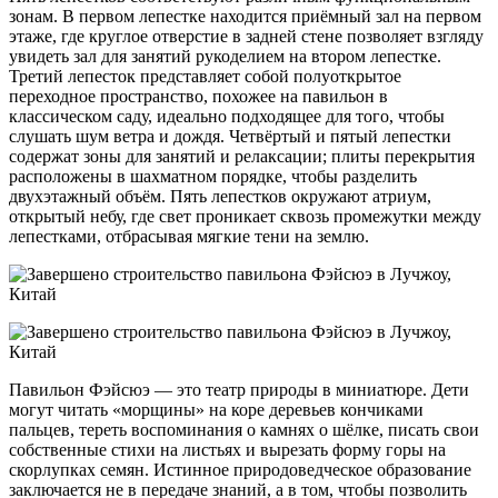
зонам. В первом лепестке находится приёмный зал на первом
этаже, где круглое отверстие в задней стене позволяет взгляду
увидеть зал для занятий рукоделием на втором лепестке.
Третий лепесток представляет собой полуоткрытое
переходное пространство, похожее на павильон в
классическом саду, идеально подходящее для того, чтобы
слушать шум ветра и дождя. Четвёртый и пятый лепестки
содержат зоны для занятий и релаксации; плиты перекрытия
расположены в шахматном порядке, чтобы разделить
двухэтажный объём. Пять лепестков окружают атриум,
открытый небу, где свет проникает сквозь промежутки между
лепестками, отбрасывая мягкие тени на землю.
Павильон Фэйсюэ — это театр природы в миниатюре. Дети
могут читать «морщины» на коре деревьев кончиками
пальцев, тереть воспоминания о камнях о шёлке, писать свои
собственные стихи на листьях и вырезать форму горы на
скорлупках семян. Истинное природоведческое образование
заключается не в передаче знаний, а в том, чтобы позволить