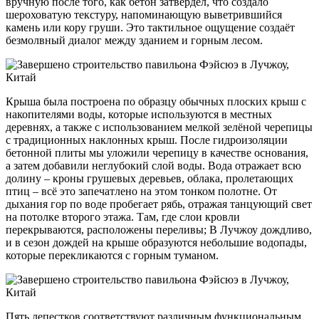
вручную после того, как бетон затвердел, что создало
шероховатую текстуру, напоминающую выветрившийся
камень или кору груши. Это тактильное ощущение создаёт
безмолвный диалог между зданием и горным лесом.
Крыша была построена по образцу обычных плоских крыш с
накопителями воды, которые используются в местных
деревнях, а также с использованием мелкой зелёной черепицы
с традиционных наклонных крыш. После гидроизоляции
бетонной плиты мы уложили черепицу в качестве основания,
а затем добавили неглубокий слой воды. Вода отражает всю
долину – кроны грушевых деревьев, облака, пролетающих
птиц – всё это запечатлено на этом тонком полотне. От
дыхания гор по воде пробегает рябь, отражая танцующий свет
на потолке второго этажа. Там, где слои кровли
перекрываются, расположены переливы; В Лучжоу дождливо,
и в сезон дождей на крыше образуются небольшие водопады,
которые перекликаются с горным туманом.
Пять лепестков соответствуют различным функциональным