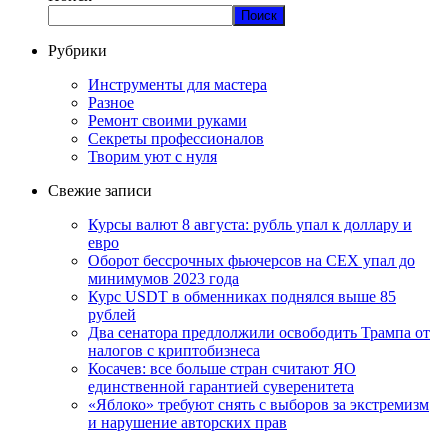
Поиск
Рубрики
Инструменты для мастера
Разное
Ремонт своими руками
Секреты профессионалов
Творим уют с нуля
Свежие записи
Курсы валют 8 августа: рубль упал к доллару и
евро
Оборот бессрочных фьючерсов на CEX упал до
минимумов 2023 года
Курс USDT в обменниках поднялся выше 85
рублей
Два сенатора предлолжили освободить Трампа от
налогов с криптобизнеса
Косачев: все больше стран считают ЯО
единственной гарантией суверенитета
«Яблоко» требуют снять с выборов за экстремизм
и нарушение авторских прав