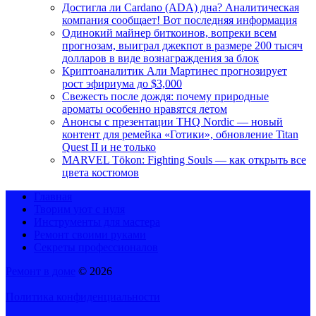
Достигла ли Cardano (ADA) дна? Аналитическая
компания сообщает! Вот последняя информация
Одинокий майнер биткоинов, вопреки всем
прогнозам, выиграл джекпот в размере 200 тысяч
долларов в виде вознаграждения за блок
Криптоаналитик Али Мартинес прогнозирует
рост эфириума до $3,000
Свежесть после дождя: почему природные
ароматы особенно нравятся летом
Анонсы с презентации THQ Nordic — новый
контент для ремейка «Готики», обновление Titan
Quest II и не только
MARVEL Tōkon: Fighting Souls — как открыть все
цвета костюмов
Главная
Творим уют с нуля
Инструменты для мастера
Ремонт своими руками
Секреты профессионалов
Ремонт в доме
© 2026
Политика конфиденциальности