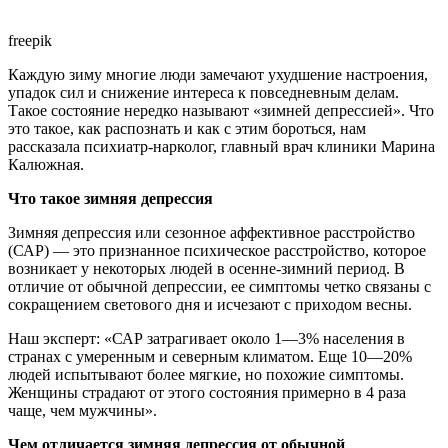
freepik
Каждую зиму многие люди замечают ухудшение настроения,
упадок сил и снижение интереса к повседневным делам.
Такое состояние нередко называют «зимней депрессией». Что
это такое, как распознать и как с этим бороться, нам
рассказала психиатр-нарколог, главный врач клиники Марина
Калюжная.
Что такое зимняя депрессия
Зимняя депрессия или сезонное аффективное расстройство
(САР) — это признанное психическое расстройство, которое
возникает у некоторых людей в осенне-зимний период. В
отличие от обычной депрессии, ее симптомы четко связаны с
сокращением светового дня и исчезают с приходом весны.
Наш эксперт: «САР затрагивает около 1—3% населения в
странах с умеренным и северным климатом. Еще 10—20%
людей испытывают более мягкие, но похожие симптомы.
Женщины страдают от этого состояния примерно в 4 раза
чаще, чем мужчины».
Чем отличается зимняя депрессия от обычной